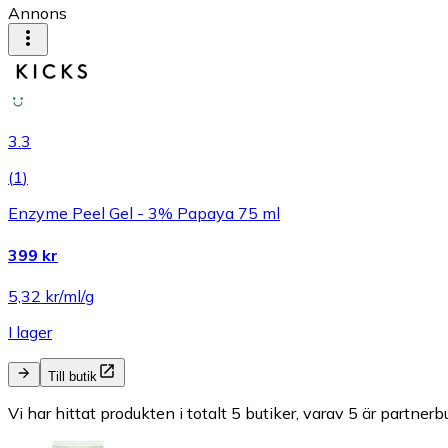
Annons
3.3
(
1
)
Enzyme Peel Gel - 3% Papaya 75 ml
399 kr
5,32 kr/ml/g
I lager
Till butik
Vi har hittat produkten i totalt 5 butiker, varav 5 är partnerbu