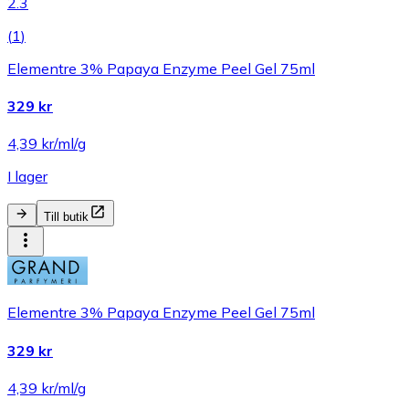
2.3
(
1
)
Elementre 3% Papaya Enzyme Peel Gel 75ml
329 kr
4,39 kr/ml/g
I lager
Till butik
Elementre 3% Papaya Enzyme Peel Gel 75ml
329 kr
4,39 kr/ml/g