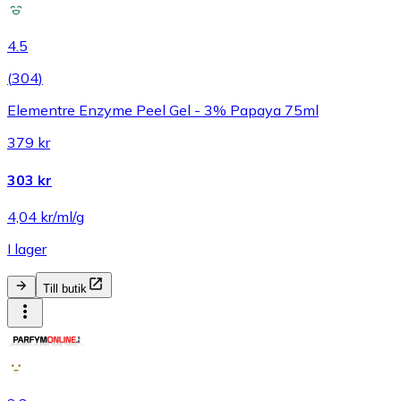
4.5
(
304
)
Elementre Enzyme Peel Gel - 3% Papaya 75ml
379 kr
303 kr
4,04 kr/ml/g
I lager
Till butik