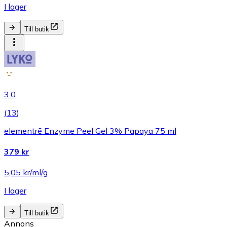
I lager
Till butik
3.0
(
13
)
elementrē Enzyme Peel Gel 3% Papaya 75 ml
379 kr
5,05 kr/ml/g
I lager
Till butik
Annons