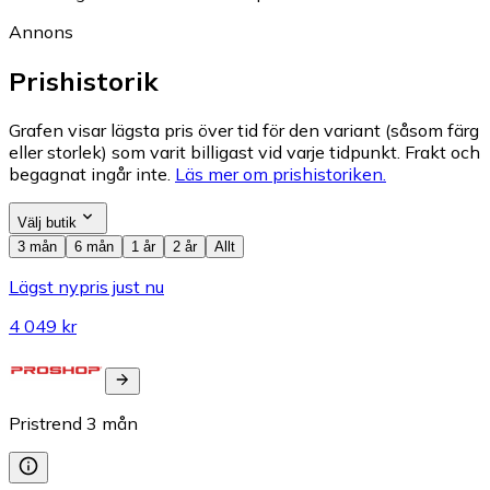
Annons
Prishistorik
Grafen visar lägsta pris över tid för den variant (såsom färg
eller storlek) som varit billigast vid varje tidpunkt. Frakt och
begagnat ingår inte.
Läs mer om prishistoriken.
Välj butik
3 mån
6 mån
1 år
2 år
Allt
Lägst nypris just nu
4 049 kr
Pristrend
3
mån