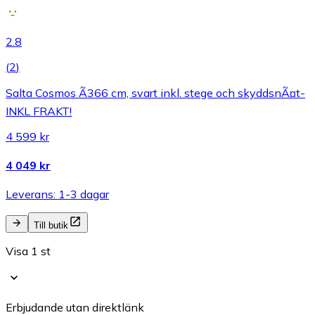
2.8
(
2
)
Salta Cosmos Ã366 cm, svart inkl. stege och skyddsnÃ¤t-
INKL FRAKT!
4 599 kr
4 049 kr
Leverans: 1-3 dagar
Till butik
Visa 1 st
Erbjudande utan direktlänk