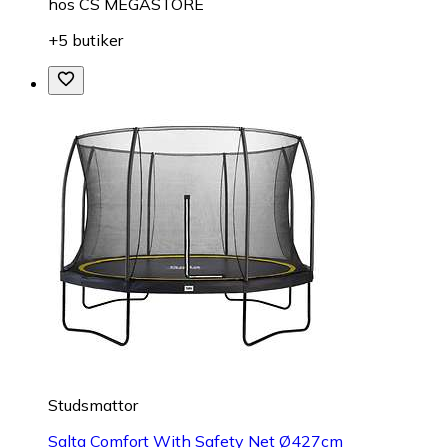
hos
CS MEGASTORE
+5 butiker
Studsmattor
Salta Comfort With Safety Net Ø427cm