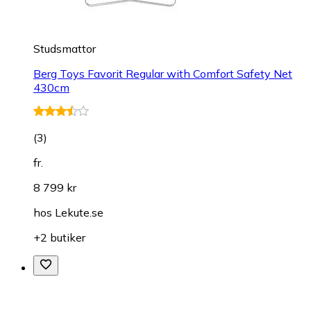
Studsmattor
Berg Toys Favorit Regular with Comfort Safety Net
430cm
(
3
)
fr.
8 799 kr
hos
Lekute.se
+2 butiker