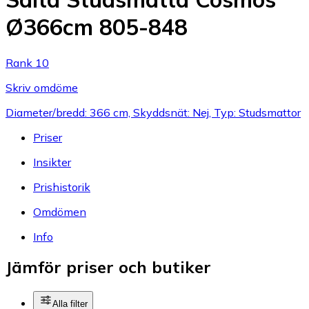
Ø366cm 805-848
Rank 10
Skriv omdöme
Diameter/bredd: 366 cm, Skyddsnät: Nej, Typ: Studsmattor
Priser
Insikter
Prishistorik
Omdömen
Info
Jämför priser och butiker
Alla filter