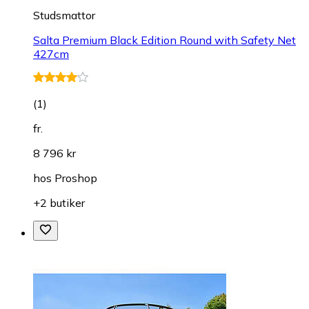
Studsmattor
Salta Premium Black Edition Round with Safety Net
427cm
(
1
)
fr.
8 796 kr
hos
Proshop
+2 butiker