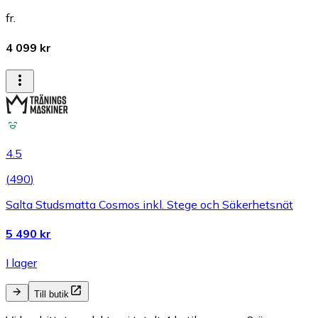
fr.
4 099 kr
4.5
(
490
)
Salta Studsmatta Cosmos inkl. Stege och Säkerhetsnät
5 490 kr
I lager
Till butik