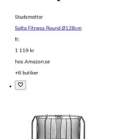
Studsmattor
Salta Fitness Round Ø128cm
fr.
1 119 kr
hos
Amazon.se
+6 butiker