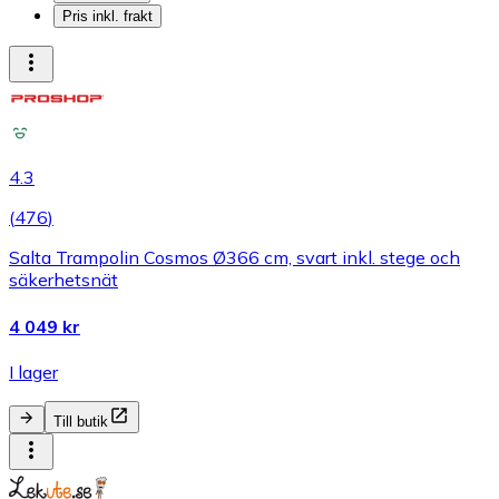
Pris inkl. frakt
4.3
(
476
)
Salta Trampolin Cosmos Ø366 cm, svart inkl. stege och
säkerhetsnät
4 049 kr
I lager
Till butik