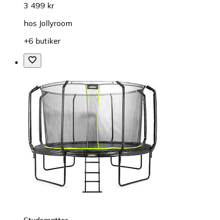
3 499 kr
hos
Jollyroom
+6 butiker