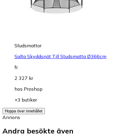
Studsmattor
Salta Skyddsnät Till Studsmatta Ø366cm
fr.
2 327 kr
hos
Proshop
+3 butiker
Hoppa över innehållet
Annons
Andra besökte även