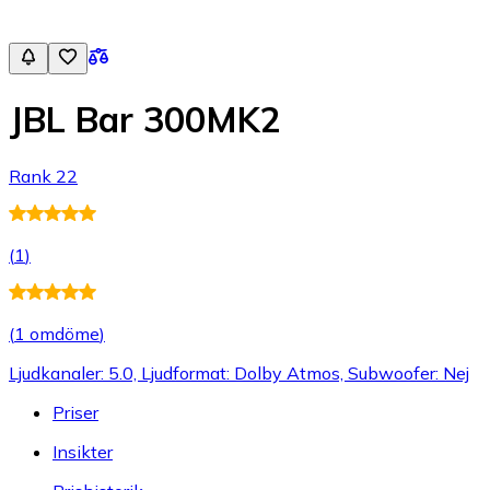
JBL Bar 300MK2
Rank 22
(
1
)
(
1 omdöme
)
Ljudkanaler: 5.0, Ljudformat: Dolby Atmos, Subwoofer: Nej
Priser
Insikter