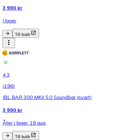
3 990 kr
I lager
Till butik
4.3
(
196
)
JBL BAR 300 MKII 5.0 Soundbar (svart)
3 990 kr
Åter i lager: 19 aug.
Till butik