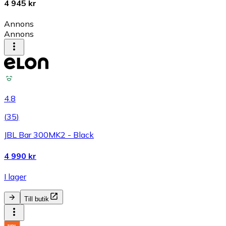
4 945 kr
Annons
Annons
4.8
(
35
)
JBL Bar 300MK2 - Black
4 990 kr
I lager
Till butik