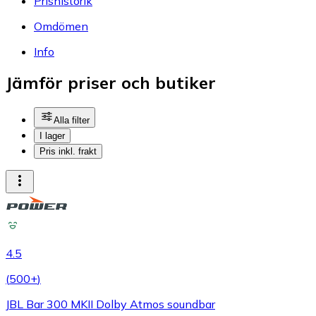
Prishistorik
Omdömen
Info
Jämför priser och butiker
Alla filter
I lager
Pris inkl. frakt
4.5
(
500+
)
JBL Bar 300 MKII Dolby Atmos soundbar