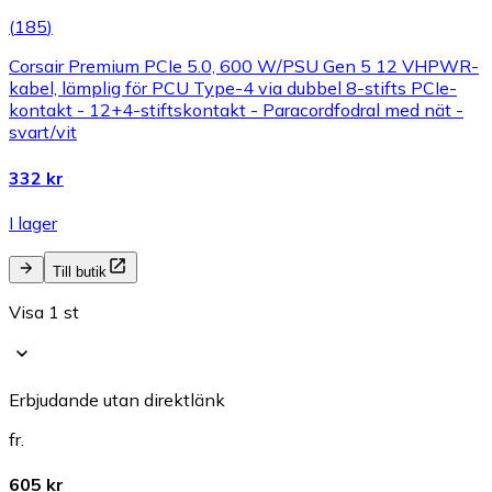
(
185
)
Corsair Premium PCIe 5.0, 600 W/PSU Gen 5 12 VHPWR-
kabel, lämplig för PCU Type-4 via dubbel 8-stifts PCIe-
kontakt - 12+4-stiftskontakt - Paracordfodral med nät -
svart/vit
332 kr
I lager
Till butik
Visa 1 st
Erbjudande utan direktlänk
fr.
605 kr