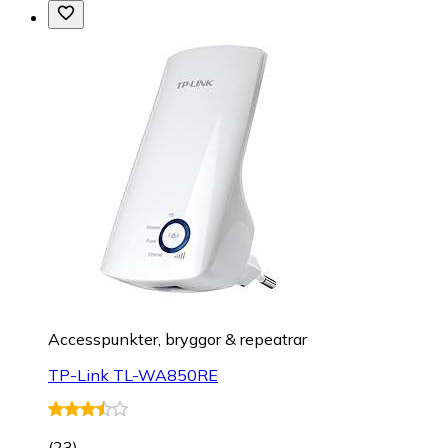
Accesspunkter, bryggor & repeatrar
TP-Link TL-WA850RE
(
23
)