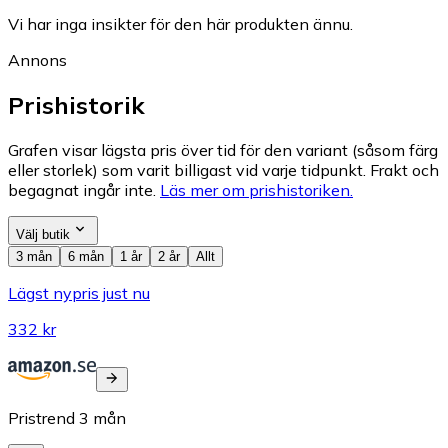
Vi har inga insikter för den här produkten ännu.
Annons
Prishistorik
Grafen visar lägsta pris över tid för den variant (såsom färg
eller storlek) som varit billigast vid varje tidpunkt. Frakt och
begagnat ingår inte.
Läs mer om prishistoriken.
Välj butik
3 mån
6 mån
1 år
2 år
Allt
Lägst nypris just nu
332 kr
Pristrend
3
mån