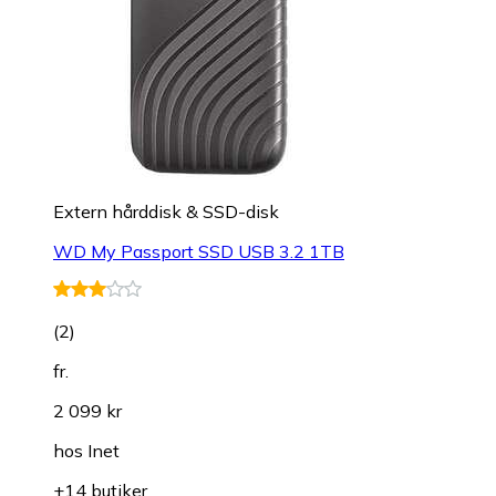
Extern hårddisk & SSD-disk
WD My Passport SSD USB 3.2 1TB
(
2
)
fr.
2 099 kr
hos
Inet
+14 butiker