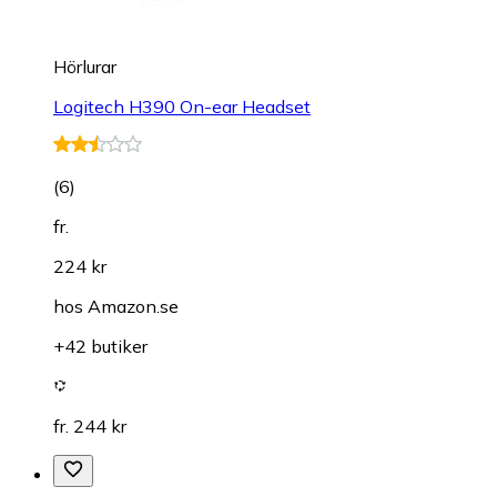
Hörlurar
Logitech H390 On-ear Headset
(
6
)
fr.
224 kr
hos
Amazon.se
+42 butiker
fr. 244 kr