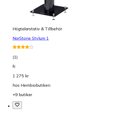
Högtalarstativ & Tillbehör
NorStone Stylum 1
(
1
)
fr.
1 275 kr
hos
Hembiobutiken
+9 butiker