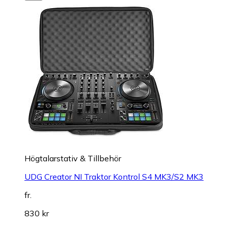
Högtalarstativ & Tillbehör
UDG Creator NI Traktor Kontrol S4 MK3/S2 MK3
fr.
830 kr