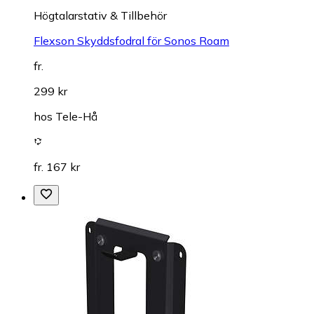
Högtalarstativ & Tillbehör
Flexson Skyddsfodral för Sonos Roam
fr.
299 kr
hos
Tele-Hå
fr. 167 kr