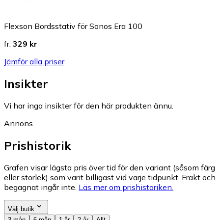
Flexson Bordsstativ för Sonos Era 100
fr.
329 kr
Jämför alla priser
Insikter
Vi har inga insikter för den här produkten ännu.
Annons
Prishistorik
Grafen visar lägsta pris över tid för den variant (såsom färg
eller storlek) som varit billigast vid varje tidpunkt. Frakt och
begagnat ingår inte.
Läs mer om prishistoriken.
Välj butik
3 mån
6 mån
1 år
2 år
Allt