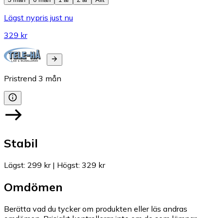
Lägst nypris just nu
329 kr
Pristrend
3
mån
Stabil
Lägst
:
299 kr
|
Högst
:
329 kr
Omdömen
Berätta vad du tycker om produkten eller läs andras