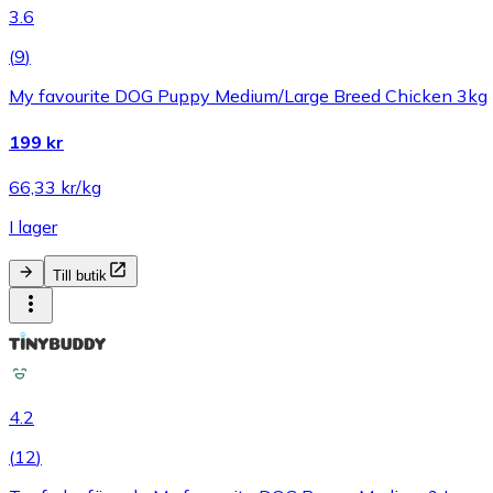
3.6
(
9
)
My favourite DOG Puppy Medium/Large Breed Chicken 3kg
199 kr
66,33 kr/kg
I lager
Till butik
4.2
(
12
)