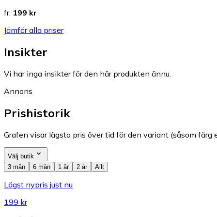
fr.
199 kr
Jämför alla priser
Insikter
Vi har inga insikter för den här produkten ännu.
Annons
Prishistorik
Grafen visar lägsta pris över tid för den variant (såsom färg e
Välj butik
3 mån
6 mån
1 år
2 år
Allt
Lägst nypris just nu
199 kr