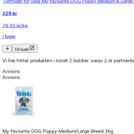
Torrfoder för valp My favourite DOG Puppy Medium & Large
229 kr
76,33 kr/kg
I lager
Till butik
Vi har hittat produkten i totalt 2 butiker, varav 2 är partnerbu
Annons
Annons
My favourite DOG Puppy Medium/Large Breed 3kg