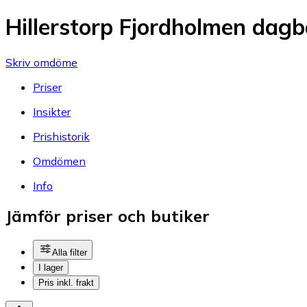
Hillerstorp Fjordholmen dag
Skriv omdöme
Priser
Insikter
Prishistorik
Omdömen
Info
Jämför priser och butiker
Alla filter
I lager
Pris inkl. frakt