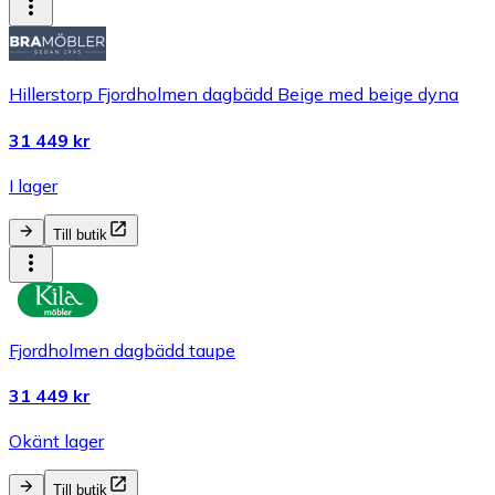
Hillerstorp Fjordholmen dagbädd Beige med beige dyna
31 449 kr
I lager
Till butik
Fjordholmen dagbädd taupe
31 449 kr
Okänt lager
Till butik