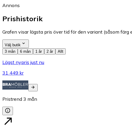
Annons
Prishistorik
Grafen visar lägsta pris över tid för den variant (såsom färg e
Välj butik
3 mån
6 mån
1 år
2 år
Allt
Lägst nypris just nu
31 449 kr
Pristrend
3
mån