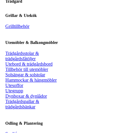
Trädgård
Grillar & Utekök
Grilltillbehör
Utemöbler & Balkongmöbler
Trädgårdsstolar &
trädgårdsfåtöljer
Utebord & trädgårdsbord
Tillbehör till utemöbler
Solsängar & solstolar
Hammockar & hängmöbler
Utesoffor
Utegrupp
Dynboxar & dynlådor
Trädgårdspallar &
trädgårdsbänkar
Odling & Plantering