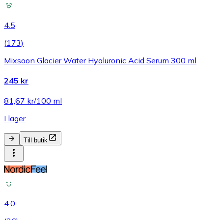
4.5
(
173
)
Mixsoon Glacier Water Hyaluronic Acid Serum 300 ml
245 kr
81,67 kr/100 ml
I lager
Till butik
4.0