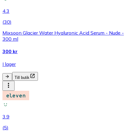
4.3
(
30
)
Mixsoon Glacier Water Hyaluronic Acid Serum - Nude -
300 ml
300 kr
I lager
Till butik
3.9
(
5
)