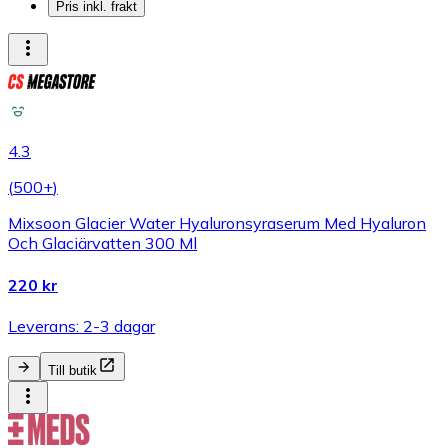
Pris inkl. frakt
4.3
(
500+
)
Mixsoon Glacier Water Hyaluronsyraserum Med Hyaluron
Och Glaciärvatten 300 Ml
220 kr
Leverans: 2-3 dagar
Till butik