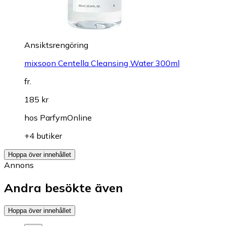
Ansiktsrengöring
mixsoon Centella Cleansing Water 300ml
fr.
185 kr
hos
ParfymOnline
+4 butiker
Hoppa över innehållet
Annons
Andra besökte även
Hoppa över innehållet