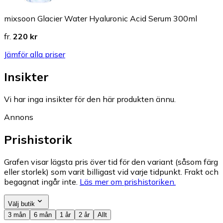
mixsoon Glacier Water Hyaluronic Acid Serum 300ml
fr.
220 kr
Jämför alla priser
Insikter
Vi har inga insikter för den här produkten ännu.
Annons
Prishistorik
Grafen visar lägsta pris över tid för den variant (såsom färg
eller storlek) som varit billigast vid varje tidpunkt. Frakt och
begagnat ingår inte.
Läs mer om prishistoriken.
Välj butik
3 mån
6 mån
1 år
2 år
Allt