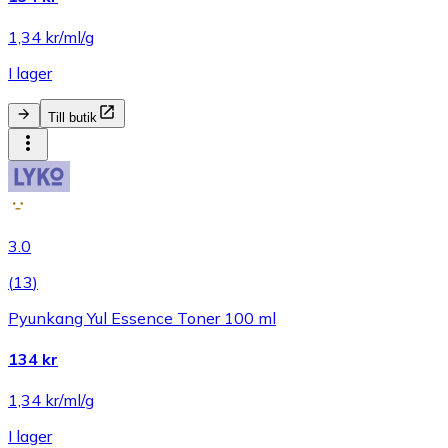
1,34 kr/ml/g
I lager
Till butik
3.0
(
13
)
Pyunkang Yul Essence Toner 100 ml
134 kr
1,34 kr/ml/g
I lager