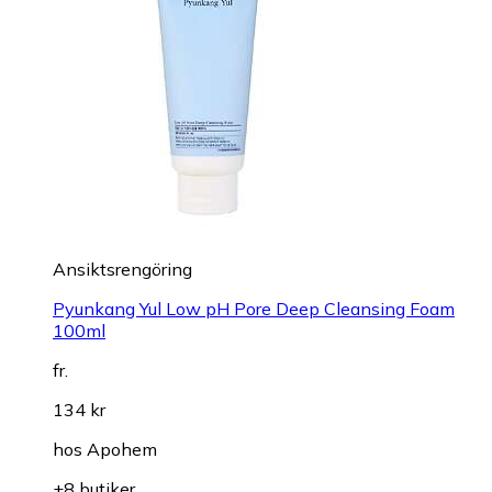
Ansiktsrengöring
Pyunkang Yul Low pH Pore Deep Cleansing Foam
100ml
fr.
134 kr
hos
Apohem
+8 butiker