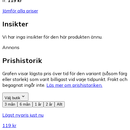
fr.
119 kr
Jämför alla priser
Insikter
Vi har inga insikter för den här produkten ännu.
Annons
Prishistorik
Grafen visar lägsta pris över tid för den variant (såsom färg
eller storlek) som varit billigast vid varje tidpunkt. Frakt och
begagnat ingår inte.
Läs mer om prishistoriken.
Välj butik
3 mån
6 mån
1 år
2 år
Allt
Lägst nypris just nu
119 kr