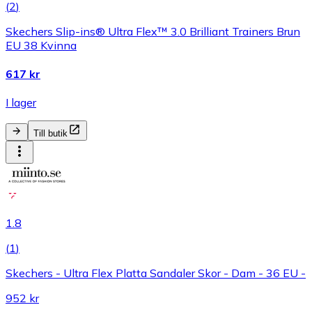
(
2
)
Skechers Slip-ins® Ultra Flex™ 3.0 Brilliant Trainers Brun
EU 38 Kvinna
617 kr
I lager
Till butik
1.8
(
1
)
Skechers - Ultra Flex Platta Sandaler Skor - Dam - 36 EU -
952 kr