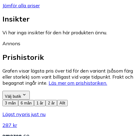
Jämför alla priser
Insikter
Vi har inga insikter för den här produkten ännu.
Annons
Prishistorik
Grafen visar lägsta pris över tid för den variant (såsom färg
eller storlek) som varit billigast vid varje tidpunkt. Frakt och
begagnat ingår inte.
Läs mer om prishistoriken.
Välj butik
3 mån
6 mån
1 år
2 år
Allt
Lägst nypris just nu
287 kr