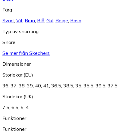
Färg
Svart
,
Vit
,
Brun
,
Blå
,
Gul
,
Beige
,
Rosa
Typ av snörning
Snöre
Se mer från Skechers
Dimensioner
Storlekar (EU)
36
,
37
,
38
,
39
,
40
,
41
,
36.5
,
38.5
,
35
,
35.5
,
39.5
,
37.5
Storlekar (UK)
7.5
,
6.5
,
5
,
4
Funktioner
Funktioner