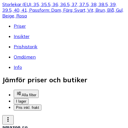
Storlekar (EU): 35, 35.5, 36, 36.5, 37, 37.5, 38, 38.5, 39,
39.5, 40, 41, Passform: Dam, Färg: Svart, Vit, Brun, Blå, Gul,
Beige, Rosa
Priser
Insikter
Prishistorik
Omdömen
Info
Jämför priser och butiker
Alla filter
I lager
Pris inkl. frakt