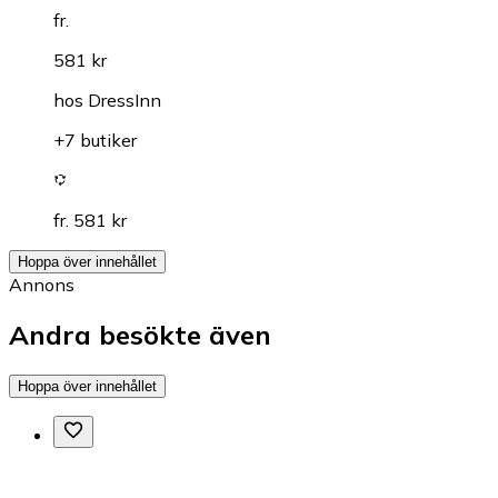
fr.
581 kr
hos
DressInn
+7 butiker
fr. 581 kr
Hoppa över innehållet
Annons
Andra besökte även
Hoppa över innehållet