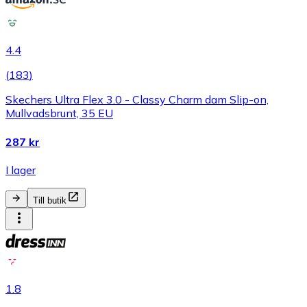
4.4
(
183
)
Skechers Ultra Flex 3.0 - Classy Charm dam Slip-on,
Mullvadsbrunt, 35 EU
287 kr
I lager
Till butik
1.8