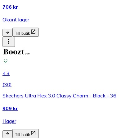
706 kr
Okänt lager
Till butik
4.3
(
30
)
Skechers Ultra Flex 3.0 Classy Charm - Black - 36
909 kr
I lager
Till butik