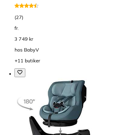
(
27
)
fr.
3 749 kr
hos
BabyV
+11 butiker