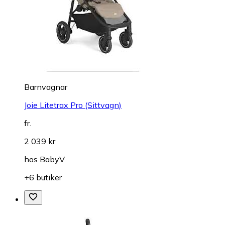
Barnvagnar
Joie Litetrax Pro (Sittvagn)
fr.
2 039 kr
hos
BabyV
+6 butiker