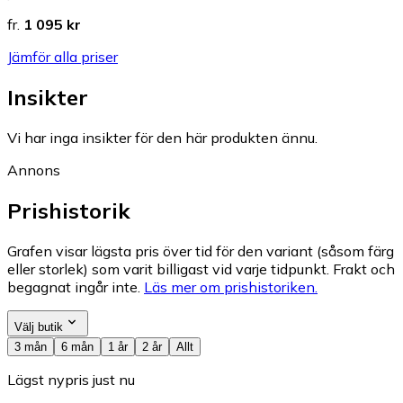
fr.
1 095 kr
Jämför alla priser
Insikter
Vi har inga insikter för den här produkten ännu.
Annons
Prishistorik
Grafen visar lägsta pris över tid för den variant (såsom färg
eller storlek) som varit billigast vid varje tidpunkt. Frakt och
begagnat ingår inte.
Läs mer om prishistoriken.
Välj butik
3 mån
6 mån
1 år
2 år
Allt
Lägst nypris just nu