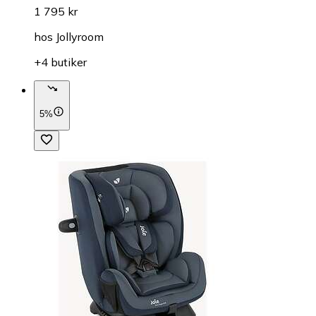
1 795 kr
hos
Jollyroom
+4 butiker
5%