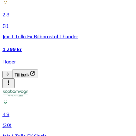
2.8
(
2
)
Joie I-Trillo Fx Bilbarnstol Thunder
1 299 kr
I lager
Till butik
4.8
(
20
)
Joie I-Trillo FX Shale