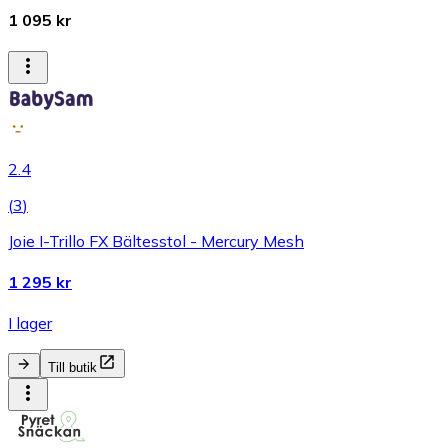
1 095 kr
2.4
(
3
)
Joie I-Trillo FX Bältesstol - Mercury Mesh
1 295 kr
I lager
Till butik