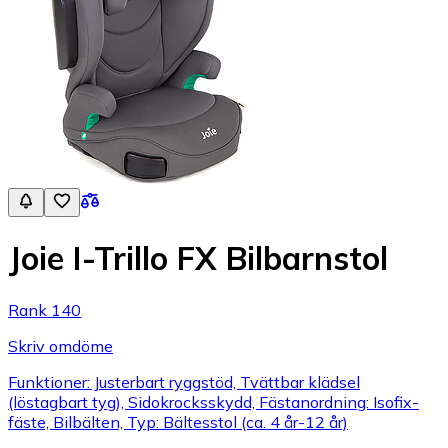
Joie I-Trillo FX Bilbarnstol
Rank 140
Skriv omdöme
Funktioner: Justerbart ryggstöd, Tvättbar klädsel
(löstagbart tyg), Sidokrocksskydd, Fästanordning: Isofix-
fäste, Bilbälten, Typ: Bältesstol (ca. 4 år-12 år)