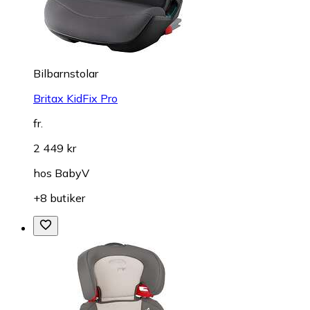
Bilbarnstolar
Britax KidFix Pro
fr.
2 449 kr
hos
BabyV
+8 butiker