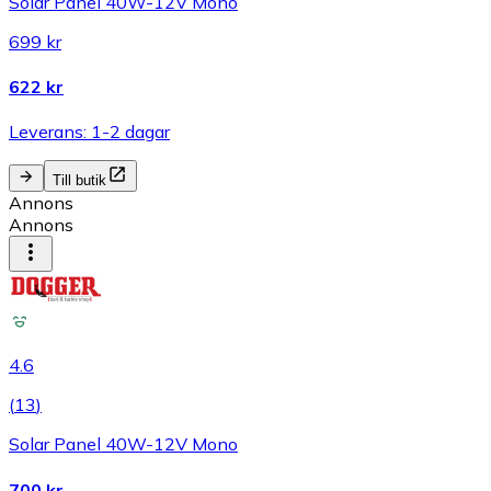
Solar Panel 40W-12V Mono
699 kr
622 kr
Leverans: 1-2 dagar
Till butik
Annons
Annons
4.6
(
13
)
Solar Panel 40W-12V Mono
700 kr