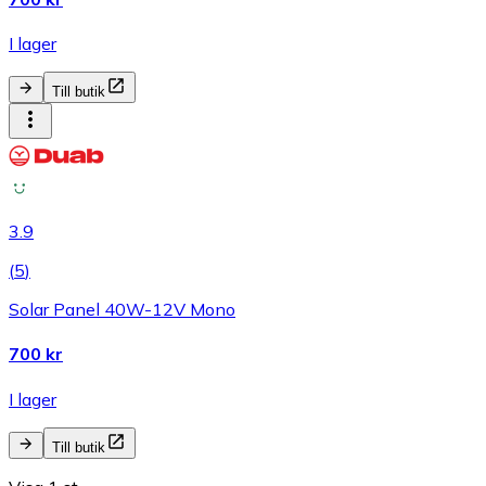
I lager
Till butik
3.9
(
5
)
Solar Panel 40W-12V Mono
700 kr
I lager
Till butik