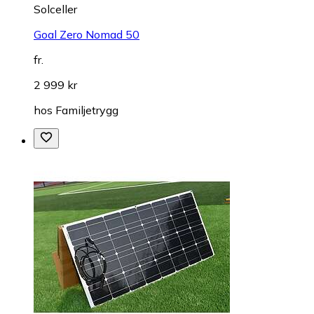
Solceller
Goal Zero Nomad 50
fr.
2 999 kr
hos
Familjetrygg