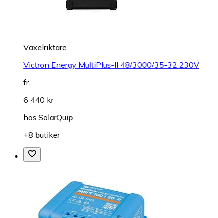
Växelriktare
Victron Energy MultiPlus-II 48/3000/35-32 230V
fr.
6 440 kr
hos
SolarQuip
+8 butiker