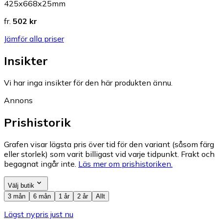
425x668x25mm
fr.
502 kr
Jämför alla priser
Insikter
Vi har inga insikter för den här produkten ännu.
Annons
Prishistorik
Grafen visar lägsta pris över tid för den variant (såsom färg
eller storlek) som varit billigast vid varje tidpunkt. Frakt och
begagnat ingår inte.
Läs mer om prishistoriken.
Välj butik
3 mån
6 mån
1 år
2 år
Allt
Lägst nypris just nu