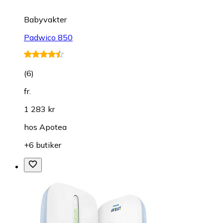
Babyvakter
Padwico 850
(
6
)
fr.
1 283 kr
hos
Apotea
+6 butiker