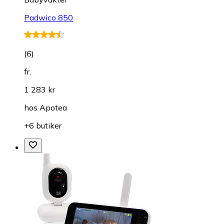
Padwico 850
(
6
)
fr.
1 283 kr
hos
Apotea
+6 butiker