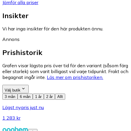
Jämför alla priser
Insikter
Vi har inga insikter för den här produkten ännu.
Annons
Prishistorik
Grafen visar lägsta pris över tid för den variant (såsom färg
eller storlek) som varit billigast vid varje tidpunkt. Frakt och
begagnat ingår inte.
Läs mer om prishistoriken.
Välj butik
3 mån
6 mån
1 år
2 år
Allt
Lägst nypris just nu
1 283 kr