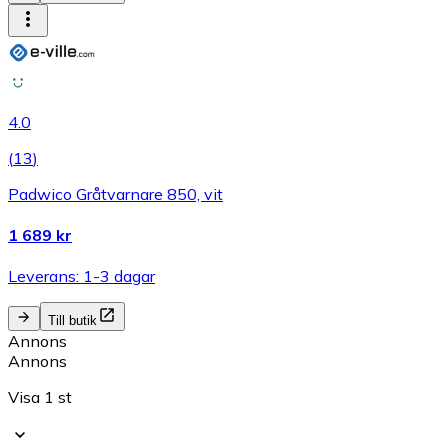
4.0
(
13
)
Padwico Gråtvarnare 850, vit
1 689 kr
Leverans: 1-3 dagar
Till butik
Annons
Annons
Visa 1 st