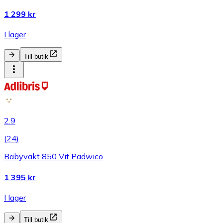
1 299 kr
I lager
Till butik
2.9
(
24
)
Babyvakt 850 Vit Padwico
1 395 kr
I lager
Till butik