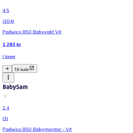
4.5
(
304
)
Padwico 850 Babyvakt Vit
1 283 kr
I lager
Till butik
2.4
(
3
)
Padwico 850 Babymonitor - Vit