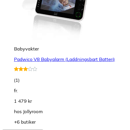
Babyvakter
Padwico V8 Babyalarm (Laddningsbart Batteri)
(
1
)
fr.
1 479 kr
hos
Jollyroom
+6 butiker