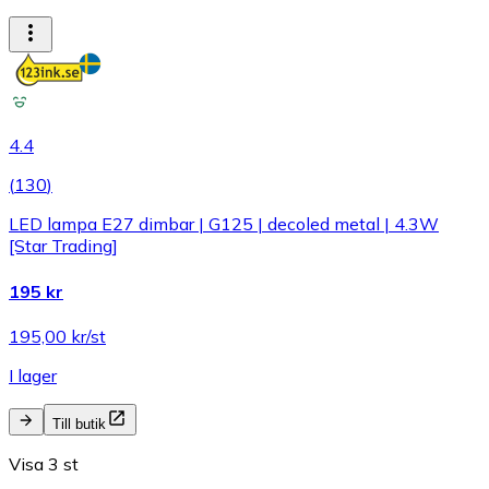
4.4
(
130
)
LED lampa E27 dimbar | G125 | decoled metal | 4.3W
[Star Trading]
195 kr
195,00 kr/st
I lager
Till butik
Visa 3 st