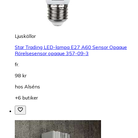
Ljuskällor
Star Trading LED-lampa E27 A60 Sensor Opaque
Rörelsesensor opaque 357-09-3
fr.
98 kr
hos
Alséns
+6 butiker