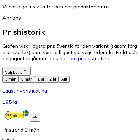
Vi har inga insikter för den här produkten ännu.
Annons
Prishistorik
Grafen visar lägsta pris över tid för den variant (såsom färg
eller storlek) som varit billigast vid varje tidpunkt. Frakt och
begagnat ingår inte.
Läs mer om prishistoriken.
Välj butik
3 mån
6 mån
1 år
2 år
Allt
Lägst nypris just nu
195 kr
Pristrend
3
mån