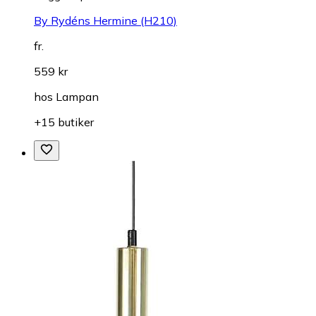
By Rydéns Hermine (H210)
fr.
559 kr
hos
Lampan
+15 butiker