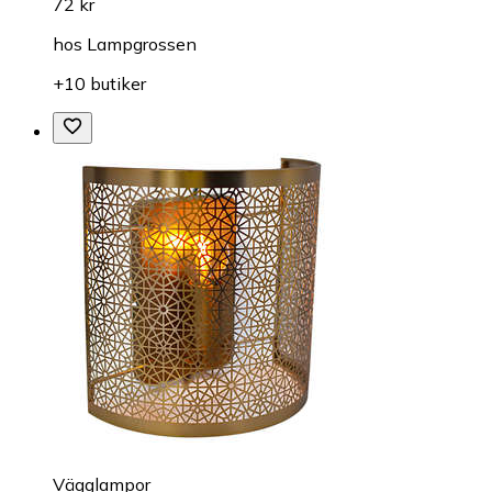
72 kr
hos
Lampgrossen
+10 butiker
Vägglampor