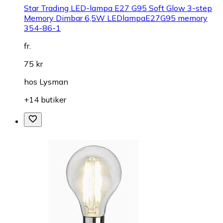
Star Trading LED-lampa E27 G95 Soft Glow 3-step
Memory Dimbar 6,5W LEDlampaE27G95 memory
354-86-1
fr.
75 kr
hos
Lysman
+14 butiker