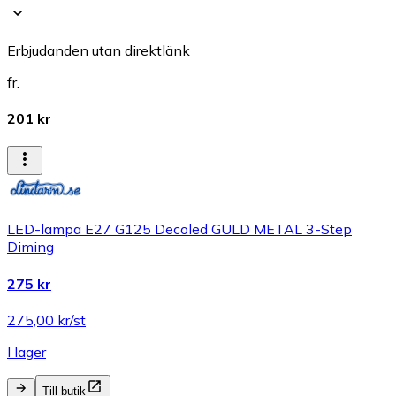
Erbjudanden utan direktlänk
fr.
201 kr
LED-lampa E27 G125 Decoled GULD METAL 3-Step
Diming
275 kr
275,00 kr/st
I lager
Till butik