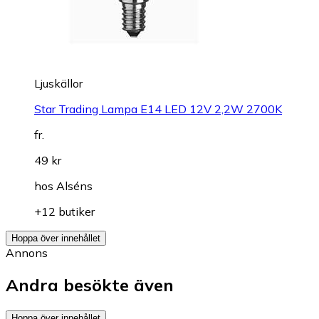
Ljuskällor
Star Trading Lampa E14 LED 12V 2,2W 2700K
fr.
49 kr
hos
Alséns
+12 butiker
Hoppa över innehållet
Annons
Andra besökte även
Hoppa över innehållet