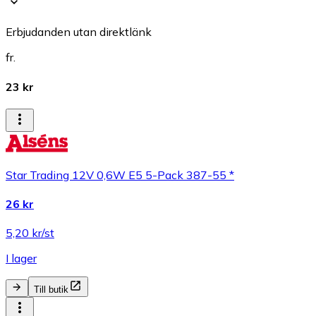
Erbjudanden utan direktlänk
fr.
23 kr
Star Trading 12V 0,6W E5 5-Pack 387-55 *
26 kr
5,20 kr/st
I lager
Till butik