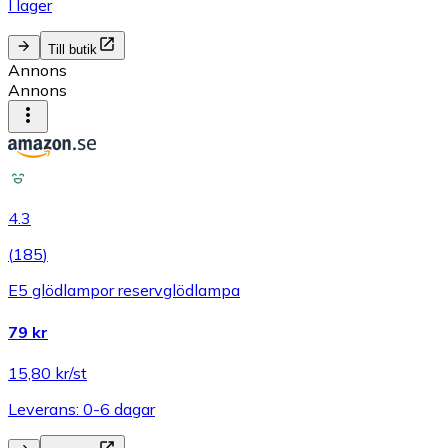
I lager
Till butik
Annons
Annons
4.3
(
185
)
E5 glödlampor reservglödlampa
79 kr
15,80 kr/st
Leverans: 0-6 dagar