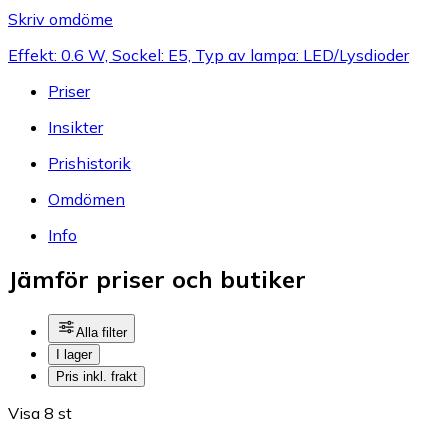
Skriv omdöme
Effekt: 0.6 W, Sockel: E5, Typ av lampa: LED/Lysdioder
Priser
Insikter
Prishistorik
Omdömen
Info
Jämför priser och butiker
Alla filter
I lager
Pris inkl. frakt
Visa 8 st