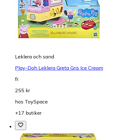
Leklera och sand
Play-Doh Leklera Greta Gris Ice Cream
fr.
255 kr
hos
ToySpace
+17 butiker