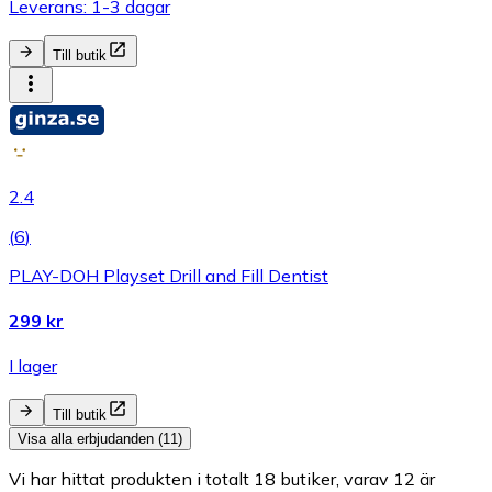
Leverans: 1-3 dagar
Till butik
2.4
(
6
)
PLAY-DOH Playset Drill and Fill Dentist
299 kr
I lager
Till butik
Visa alla erbjudanden (11)
Vi har hittat produkten i totalt 18 butiker, varav 12 är