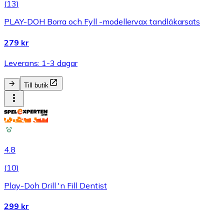
(
13
)
PLAY-DOH Borra och Fyll -modellervax tandläkarsats
279 kr
Leverans: 1-3 dagar
Till butik
4.8
(
10
)
Play-Doh Drill 'n Fill Dentist
299 kr