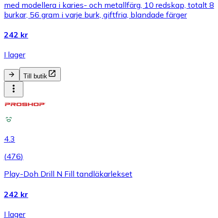
med modellera i karies- och metallfärg, 10 redskap, totalt 8
burkar, 56 gram i varje burk, giftfria, blandade färger
242 kr
I lager
Till butik
4.3
(
476
)
Play-Doh Drill N Fill tandläkarlekset
242 kr
I lager