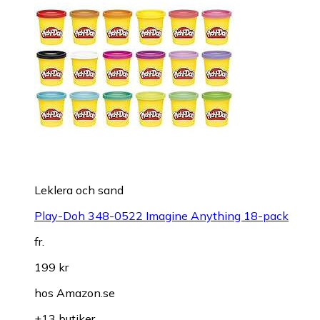
Leklera och sand
Play-Doh 348-0522 Imagine Anything 18-pack
fr.
199 kr
hos
Amazon.se
+13 butiker