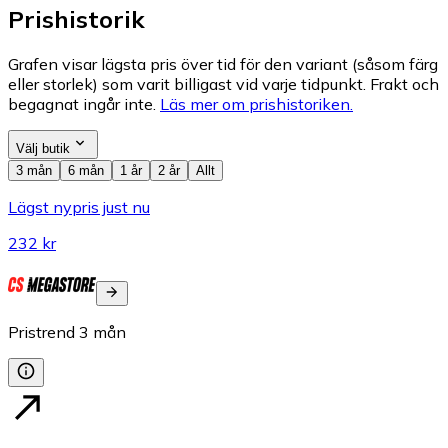
Prishistorik
Grafen visar lägsta pris över tid för den variant (såsom färg
eller storlek) som varit billigast vid varje tidpunkt. Frakt och
begagnat ingår inte.
Läs mer om prishistoriken.
Välj butik
3 mån
6 mån
1 år
2 år
Allt
Lägst nypris just nu
232 kr
Pristrend
3
mån