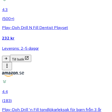
4.3
(
500+
)
Play-Doh Drill N Fill Dentist Playset
232 kr
Leverans: 2-5 dagar
Till butik
4.4
(
183
)
Play-Doh Drill 'n Fill tandläkarleksak för barn från 3 år