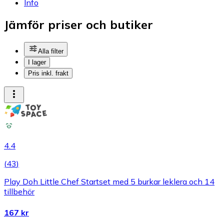
Info
Jämför priser och butiker
Alla filter
I lager
Pris inkl. frakt
4.4
(
43
)
Play Doh Little Chef Startset med 5 burkar leklera och 14
tillbehör
167 kr