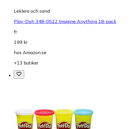
Leklera och sand
Play-Doh 348-0522 Imagine Anything 18-pack
fr.
199 kr
hos
Amazon.se
+13 butiker