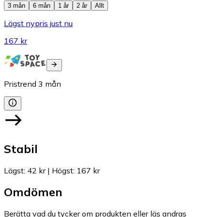
3 mån
6 mån
1 år
2 år
Allt
Lägst nypris just nu
167 kr
Pristrend
3
mån
Stabil
Lägst
:
42 kr
|
Högst
:
167 kr
Omdömen
Berätta vad du tycker om produkten eller läs andras