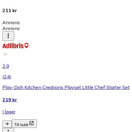
211 kr
Annons
Annons
2.9
(
24
)
Play-Doh Kitchen Creations Playset Little Chef Starter Set
219 kr
I lager
Till butik