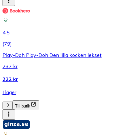
4.5
(
79
)
Play-Doh Play-Doh Den lilla kocken lekset
237 kr
222 kr
I lager
Till butik