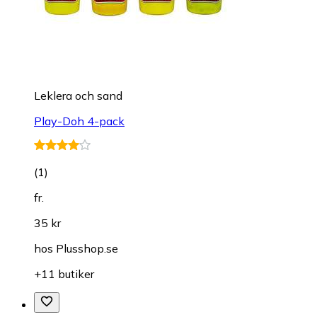
Leklera och sand
Play-Doh 4-pack
(
1
)
fr.
35 kr
hos
Plusshop.se
+11 butiker