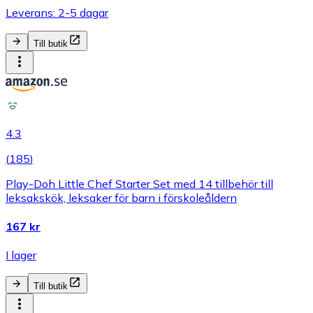
Leverans: 2-5 dagar
Till butik
4.3
(
185
)
Play-Doh Little Chef Starter Set med 14 tillbehör till
leksakskök, leksaker för barn i förskoleåldern
167 kr
I lager
Till butik