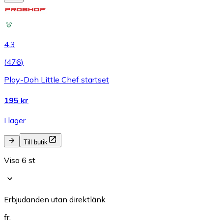
4.3
(
476
)
Play-Doh Little Chef startset
195 kr
I lager
Till butik
Visa 6 st
Erbjudanden utan direktlänk
fr.