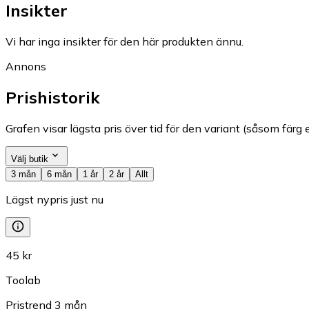
Insikter
Vi har inga insikter för den här produkten ännu.
Annons
Prishistorik
Grafen visar lägsta pris över tid för den variant (såsom färg e
Välj butik
3 mån
6 mån
1 år
2 år
Allt
Lägst nypris just nu
45 kr
Toolab
Pristrend
3
mån