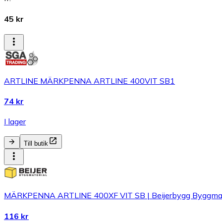
45 kr
ARTLINE MÄRKPENNA ARTLINE 400VIT SB1
74 kr
I lager
Till butik
MÄRKPENNA ARTLINE 400XF VIT SB | Beijerbygg Byggmat
116 kr