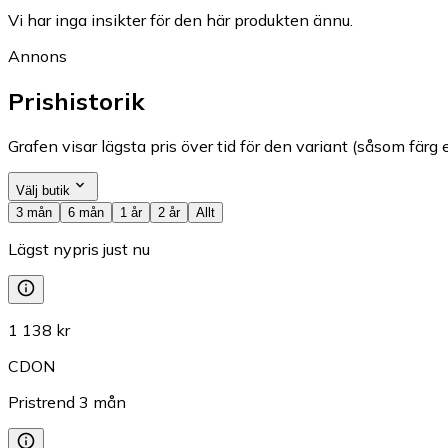
Vi har inga insikter för den här produkten ännu.
Annons
Prishistorik
Grafen visar lägsta pris över tid för den variant (såsom färg e
Välj butik
3 mån
6 mån
1 år
2 år
Allt
Lägst nypris just nu
1 138 kr
CDON
Pristrend
3
mån