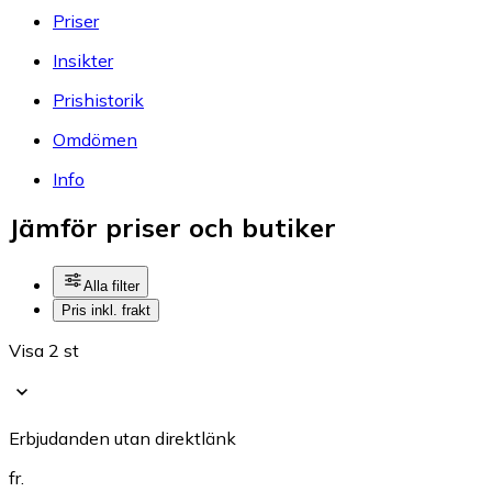
Priser
Insikter
Prishistorik
Omdömen
Info
Jämför priser och butiker
Alla filter
Pris inkl. frakt
Visa 2 st
Erbjudanden utan direktlänk
fr.