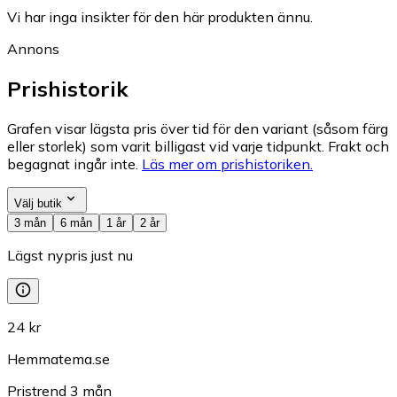
Vi har inga insikter för den här produkten ännu.
Annons
Prishistorik
Grafen visar lägsta pris över tid för den variant (såsom färg
eller storlek) som varit billigast vid varje tidpunkt. Frakt och
begagnat ingår inte.
Läs mer om prishistoriken.
Välj butik
3 mån
6 mån
1 år
2 år
Lägst nypris just nu
24 kr
Hemmatema.se
Pristrend
3
mån