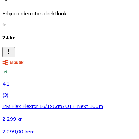
Erbjudanden utan direktlänk
fr.
24 kr
4.1
(
3
)
PM Flex Flexrör 16/1xCat6 UTP Next 100m
2 299 kr
2 299,00 kr/m