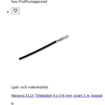
hos
Proffsmagasinet
Ljud- och videokablar
Nexans ELLY Telekabel 4 x 0,6 mm, svart 1 m, kapad
fr.