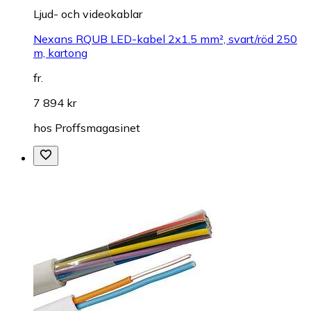
Ljud- och videokablar
Nexans RQUB LED-kabel 2x1.5 mm², svart/röd 250
m, kartong
fr.
7 894 kr
hos
Proffsmagasinet