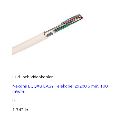
Ljud- och videokablar
Nexans EQQXB EASY Telekabel 2x2x0.5 mm, 100
m/rulle
fr.
1 342 kr