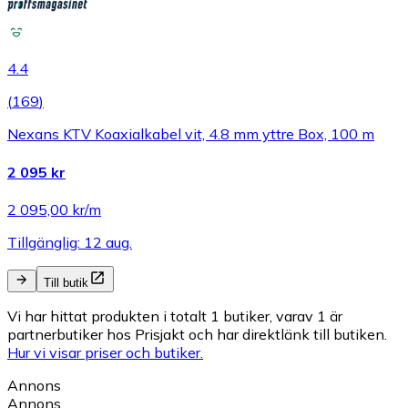
4.4
(
169
)
Nexans KTV Koaxialkabel vit, 4.8 mm yttre Box, 100 m
2 095 kr
2 095,00 kr/m
Tillgänglig: 12 aug.
Till butik
Vi har hittat produkten i totalt 1 butiker, varav 1 är
partnerbutiker hos Prisjakt och har direktlänk till butiken.
Hur vi visar priser och butiker.
Annons
Annons