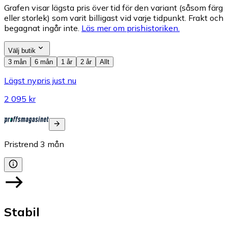
Grafen visar lägsta pris över tid för den variant (såsom färg
eller storlek) som varit billigast vid varje tidpunkt. Frakt och
begagnat ingår inte.
Läs mer om prishistoriken.
Välj butik
3 mån
6 mån
1 år
2 år
Allt
Lägst nypris just nu
2 095 kr
Pristrend
3
mån
Stabil