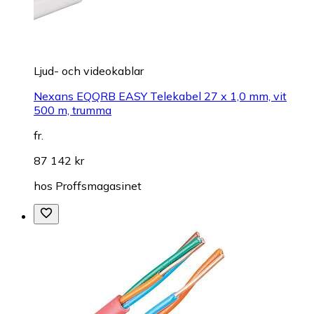
Ljud- och videokablar
Nexans EQQRB EASY Telekabel 27 x 1,0 mm, vit
500 m, trumma
fr.
87 142 kr
hos
Proffsmagasinet