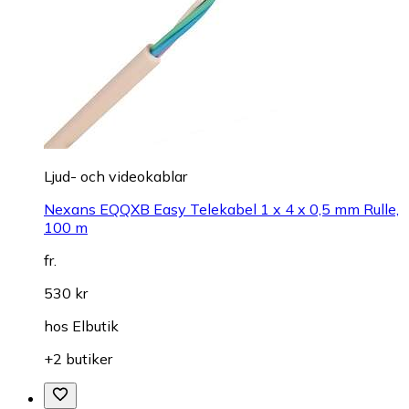
Ljud- och videokablar
Nexans EQQXB Easy Telekabel 1 x 4 x 0,5 mm Rulle,
100 m
fr.
530 kr
hos
Elbutik
+2 butiker