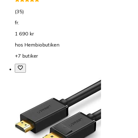
(
35
)
fr.
1 690 kr
hos
Hembiobutiken
+7 butiker