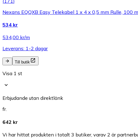
(
171
)
Nexans EQQXB Easy Telekabel 1 x 4 x 0,5 mm Rulle, 100 
534 kr
534,00 kr/m
Leverans: 1-2 dagar
Till butik
Visa 1 st
Erbjudande utan direktlänk
fr.
642 kr
Vi har hittat produkten i totalt 3 butiker, varav 2 är partnerbu