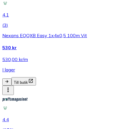
4.1
(
3
)
Nexans EQQXB Easy 1x4x0,5 100m Vit
530 kr
530,00 kr/m
I lager
Till butik
4.4