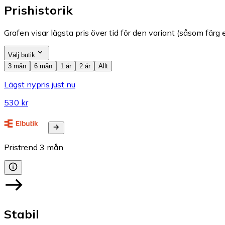
Prishistorik
Grafen visar lägsta pris över tid för den variant (såsom färg e
Välj butik
3 mån
6 mån
1 år
2 år
Allt
Lägst nypris just nu
530 kr
Pristrend
3
mån
Stabil