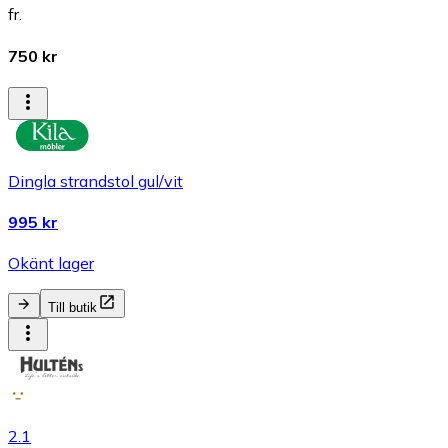
fr.
750 kr
Dingla strandstol gul/vit
995 kr
Okänt lager
Till butik
2.1