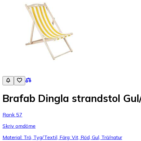
Brafab Dingla strandstol Gul/
Rank 57
Skriv omdöme
Material: Trä, Tyg/Textil, Färg: Vit, Röd, Gul, Trä/natur