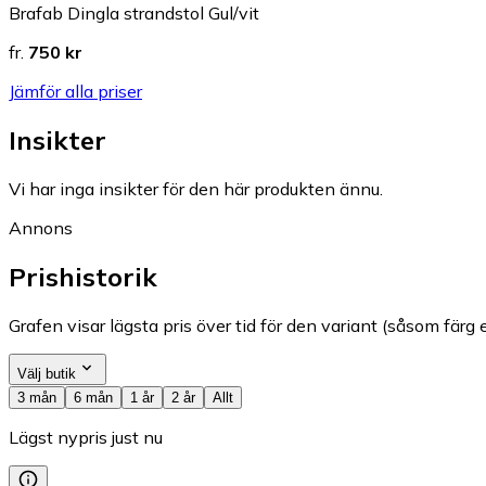
Brafab Dingla strandstol Gul/vit
fr.
750 kr
Jämför alla priser
Insikter
Vi har inga insikter för den här produkten ännu.
Annons
Prishistorik
Grafen visar lägsta pris över tid för den variant (såsom färg e
Välj butik
3 mån
6 mån
1 år
2 år
Allt
Lägst nypris just nu