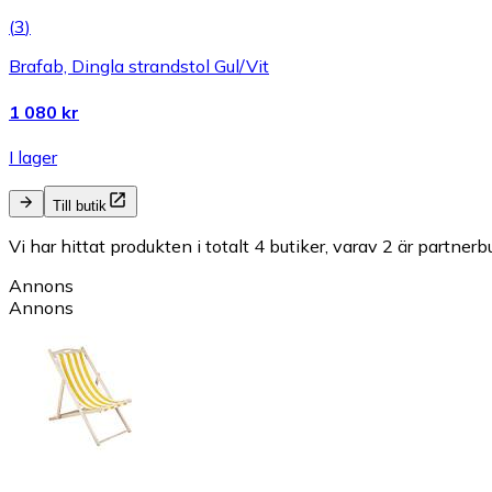
(
3
)
Brafab, Dingla strandstol Gul/Vit
1 080 kr
I lager
Till butik
Vi har hittat produkten i totalt 4 butiker, varav 2 är partnerbu
Annons
Annons