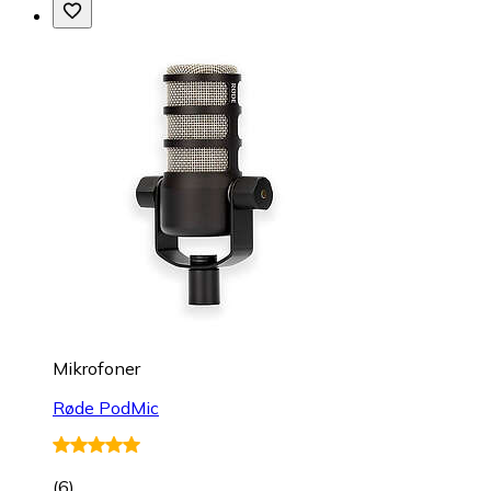
Mikrofoner
Røde PodMic
(
6
)