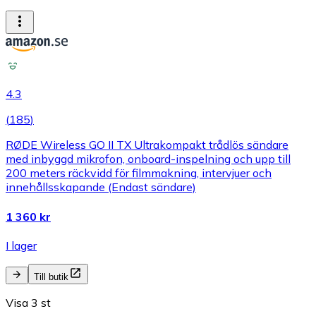
4.3
(
185
)
RØDE Wireless GO II TX Ultrakompakt trådlös sändare
med inbyggd mikrofon, onboard-inspelning och upp till
200 meters räckvidd för filmmakning, intervjuer och
innehållsskapande (Endast sändare)
1 360 kr
I lager
Till butik
Visa 3 st