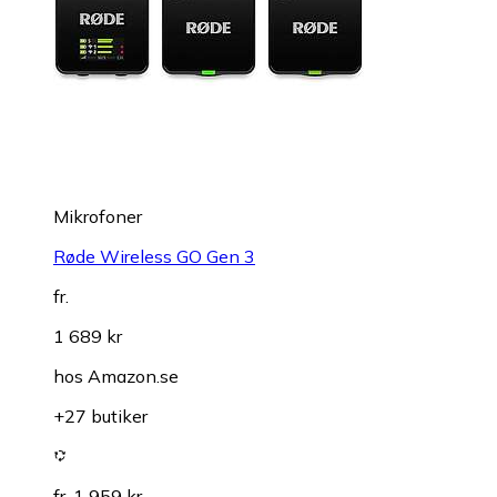
Mikrofoner
Røde Wireless GO Gen 3
fr.
1 689 kr
hos
Amazon.se
+27 butiker
fr. 1 959 kr