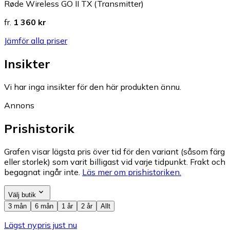
Røde Wireless GO II TX (Transmitter)
fr.
1 360 kr
Jämför alla priser
Insikter
Vi har inga insikter för den här produkten ännu.
Annons
Prishistorik
Grafen visar lägsta pris över tid för den variant (såsom färg
eller storlek) som varit billigast vid varje tidpunkt. Frakt och
begagnat ingår inte.
Läs mer om prishistoriken.
Välj butik
3 mån
6 mån
1 år
2 år
Allt
Lägst nypris just nu