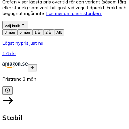
Grafen visar lägsta pris över tid för den variant (såsom färg
eller storlek) som varit billigast vid varje tidpunkt. Frakt och
begagnat ingår inte.
Läs mer om prishistoriken.
Välj butik
3 mån
6 mån
1 år
2 år
Allt
Lägst nypris just nu
175 kr
Pristrend
3
mån
Stabil