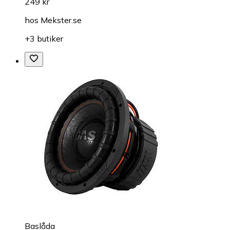
249 kr
hos
Mekster.se
+3 butiker
Baslåda