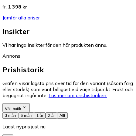
fr.
1 398 kr
Jämför alla priser
Insikter
Vi har inga insikter för den här produkten ännu.
Annons
Prishistorik
Grafen visar lägsta pris över tid för den variant (såsom färg
eller storlek) som varit billigast vid varje tidpunkt. Frakt och
begagnat ingår inte.
Läs mer om prishistoriken.
Välj butik
3 mån
6 mån
1 år
2 år
Allt
Lägst nypris just nu