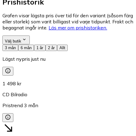
Prishistorik
Grafen visar lägsta pris över tid för den variant (såsom färg
eller storlek) som varit billigast vid varje tidpunkt. Frakt och
begagnat ingår inte.
Läs mer om prishistoriken.
Välj butik
3 mån
6 mån
1 år
2 år
Allt
Lägst nypris just nu
1 498 kr
CD Bilradio
Pristrend
3
mån