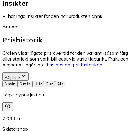
Insikter
Vi har inga insikter för den här produkten ännu.
Annons
Prishistorik
Grafen visar lägsta pris över tid för den variant (såsom färg
eller storlek) som varit billigast vid varje tidpunkt. Frakt och
begagnat ingår inte.
Läs mer om prishistoriken.
Välj butik
3 mån
6 mån
1 år
2 år
Allt
Lägst nypris just nu
2 099 kr
Skistarshop