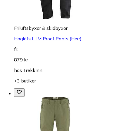
Friluftsbyxor & skidbyxor
Haglöfs L.I.M Proof Pants (Herr)
fr.
879 kr
hos
TrekkInn
+3 butiker