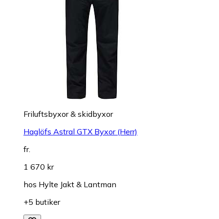
Friluftsbyxor & skidbyxor
Haglöfs Astral GTX Byxor (Herr)
fr.
1 670 kr
hos
Hylte Jakt & Lantman
+5 butiker