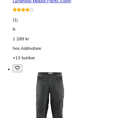
Lundhags Makke Pants (Dam)
(
1
)
fr.
1 289 kr
hos
Addnature
+13 butiker