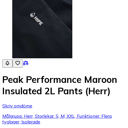
Peak Performance Maroon
Insulated 2L Pants (Herr)
Skriv omdöme
Målgrupp: Herr, Storlekar: S, M, XXL, Funktioner: Flera
tyglager, Isolerade