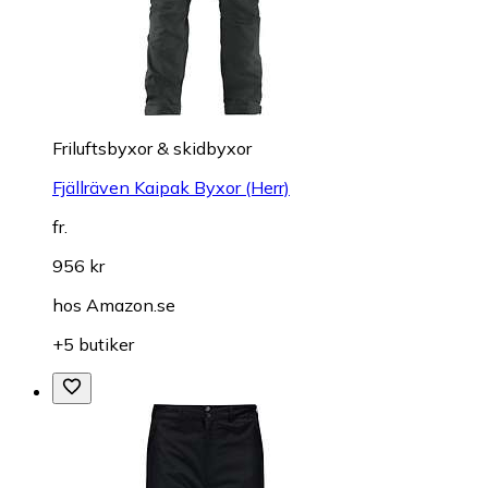
Friluftsbyxor & skidbyxor
Fjällräven Kaipak Byxor (Herr)
fr.
956 kr
hos
Amazon.se
+5 butiker