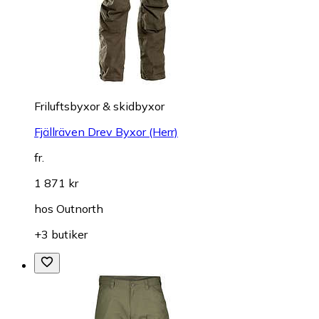
Friluftsbyxor & skidbyxor
Fjällräven Drev Byxor (Herr)
fr.
1 871 kr
hos
Outnorth
+3 butiker