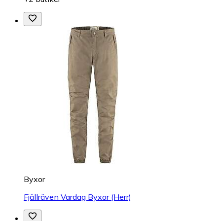
Byxor
Fjällräven Vardag Byxor (Herr)