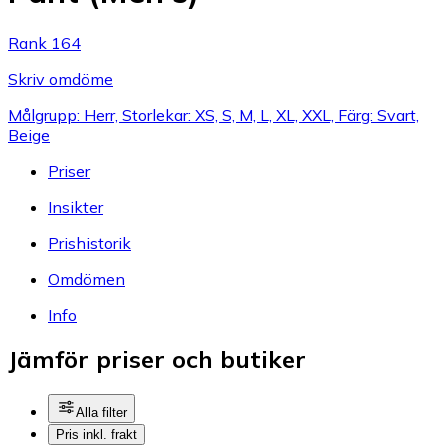
Rank 164
Skriv omdöme
Målgrupp: Herr, Storlekar: XS, S, M, L, XL, XXL, Färg: Svart,
Beige
Priser
Insikter
Prishistorik
Omdömen
Info
Jämför priser och butiker
Alla filter
Pris inkl. frakt