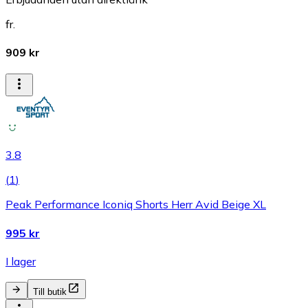
fr.
909 kr
3.8
(
1
)
Peak Performance Iconiq Shorts Herr Avid Beige XL
995 kr
I lager
Till butik