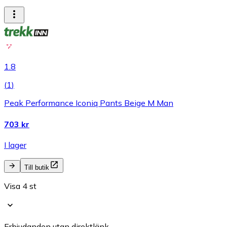
1.8
(
1
)
Peak Performance Iconiq Pants Beige M Man
703 kr
I lager
Till butik
Visa 4 st
Erbjudanden utan direktlänk