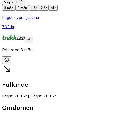
Välj butik
3 mån
6 mån
1 år
2 år
Allt
Lägst nypris just nu
703 kr
Pristrend
3
mån
Fallande
Lägst
:
703 kr
|
Högst
:
783 kr
Omdömen