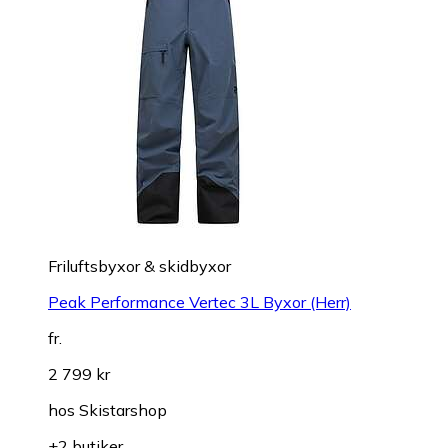
Friluftsbyxor & skidbyxor
Peak Performance Vertec 3L Byxor (Herr)
fr.
2 799 kr
hos
Skistarshop
+2 butiker