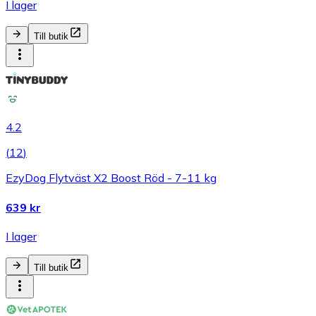
I lager
Till butik
4.2
(
12
)
EzyDog Flytväst X2 Boost Röd - 7-11 kg
639 kr
I lager
Till butik