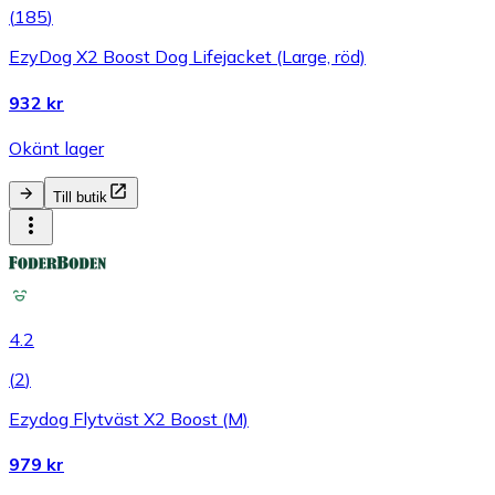
(
185
)
EzyDog X2 Boost Dog Lifejacket (Large, röd)
932 kr
Okänt lager
Till butik
4.2
(
2
)
Ezydog Flytväst X2 Boost (M)
979 kr