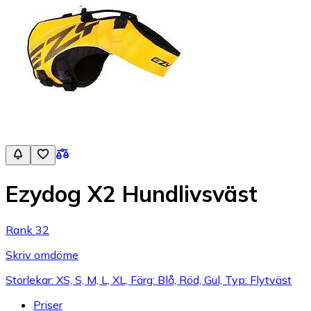
Ezydog X2 Hundlivsväst
Rank 32
Skriv omdöme
Storlekar: XS, S, M, L, XL, Färg: Blå, Röd, Gul, Typ: Flytväst
Priser