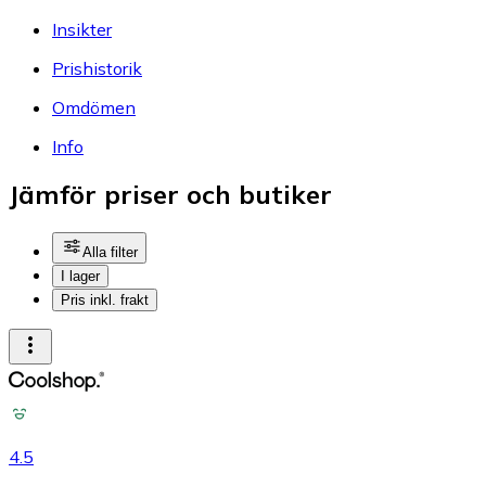
Insikter
Prishistorik
Omdömen
Info
Jämför priser och butiker
Alla filter
I lager
Pris inkl. frakt
4.5