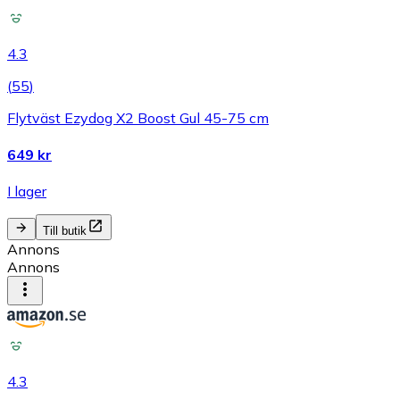
4.3
(
55
)
Flytväst Ezydog X2 Boost Gul 45-75 cm
649 kr
I lager
Till butik
Annons
Annons
4.3