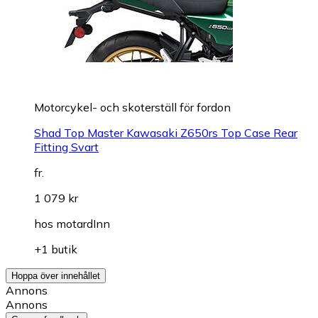
Motorcykel- och skoterställ för fordon
Shad Top Master Kawasaki Z650rs Top Case Rear
Fitting Svart
fr.
1 079 kr
hos
motardInn
+1 butik
Hoppa över innehållet
Annons
Annons