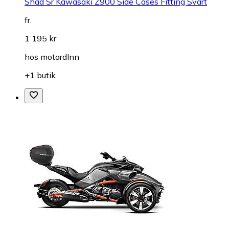
Shad Sr Kawasaki Z900 Side Cases Fitting Svart
fr.
1 195 kr
hos
motardInn
+1 butik