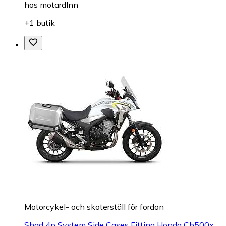
hos
motardInn
+1 butik
Motorcykel- och skoterställ för fordon
Shad 4p System Side Cases Fitting Honda Cb500x