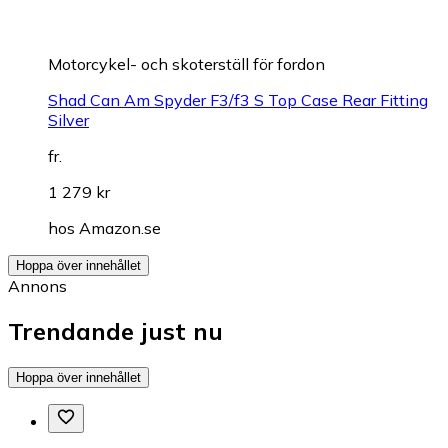
Motorcykel- och skoterställ för fordon
Shad Can Am Spyder F3/f3 S Top Case Rear Fitting
Silver
fr.
1 279 kr
hos
Amazon.se
Hoppa över innehållet
Annons
Trendande just nu
Hoppa över innehållet