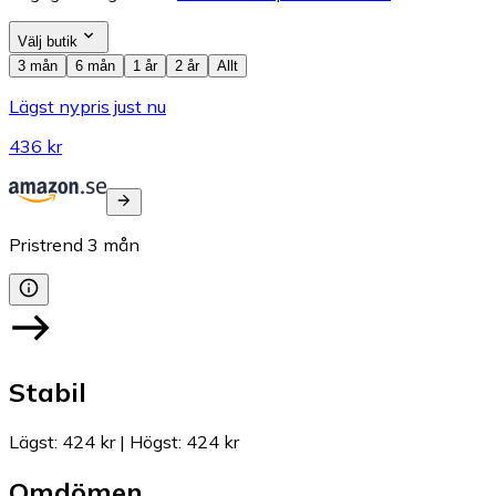
Välj butik
3 mån
6 mån
1 år
2 år
Allt
Lägst nypris just nu
436 kr
Pristrend
3
mån
Stabil
Lägst
:
424 kr
|
Högst
:
424 kr
Omdömen