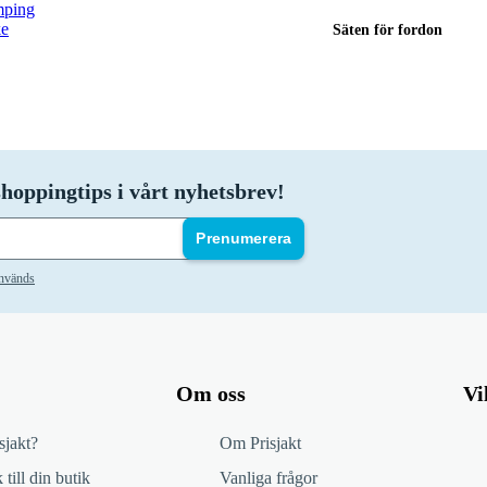
ping
ke
Säten för fordon
hoppingtips i vårt nyhetsbrev!
Prenumerera
används
Om oss
Vi
sjakt?
Om Prisjakt
 till din butik
Vanliga frågor