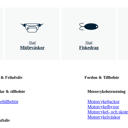
Shad
Shad
Midjeväskor
Fiskedrag
 & Friluftsliv
Fordon & Tillbehör
ar & tillbehör
Motorcykelutrustning
ltillbehör
Motorcykeljackor
Motorcykelbyxor
Motorcykel- och skoter
Motorcykelväskor
uftsliv