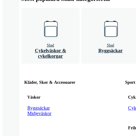
Shad
Shad
Cykelväskor &
Ryggsäckar
cykelkorgar
Kläder, Skor & Accessoarer
Sport
Väskor
Cykl
Ryggsäckar
Cyke
Midjeväskor
Fril