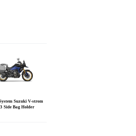
System Suzuki V-strom
Shad Top Master Rear Fitting
Shad
23 Side Bag Holder
Yamaha Tricity 300 Svart
Cb50
832 kr