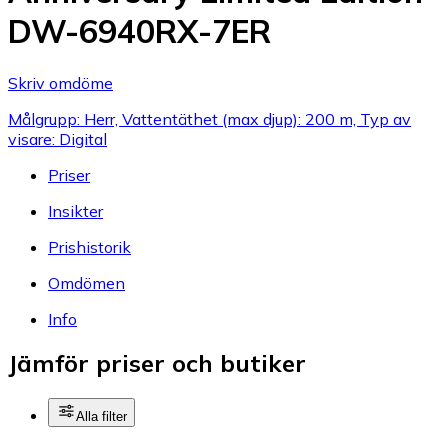
DW-6940RX-7ER
Skriv omdöme
Målgrupp: Herr, Vattentäthet (max djup): 200 m, Typ av
visare: Digital
Priser
Insikter
Prishistorik
Omdömen
Info
Jämför priser och butiker
Alla filter