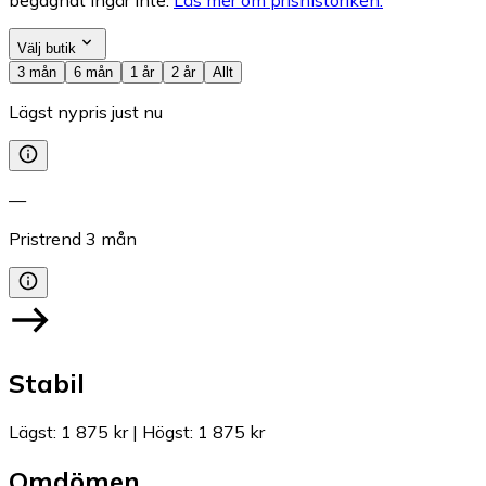
Välj butik
3 mån
6 mån
1 år
2 år
Allt
Lägst nypris just nu
—
Pristrend
3
mån
Stabil
Lägst
:
1 875 kr
|
Högst
:
1 875 kr
Omdömen