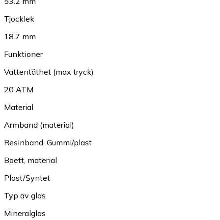
53.2 mm
Tjocklek
18.7 mm
Funktioner
Vattentäthet (max tryck)
20 ATM
Material
Armband (material)
Resinband
,
Gummi/plast
Boett, material
Plast/Syntet
Typ av glas
Mineralglas