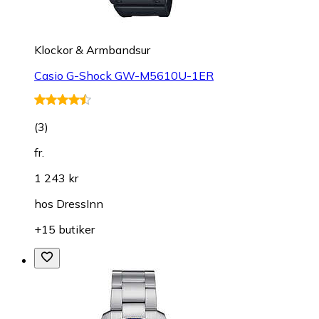
Klockor & Armbandsur
Casio G-Shock GW-M5610U-1ER
(
3
)
fr.
1 243 kr
hos
DressInn
+15 butiker