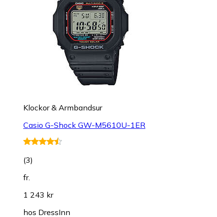
Klockor & Armbandsur
Casio G-Shock GW-M5610U-1ER
(
3
)
fr.
1 243 kr
hos
DressInn