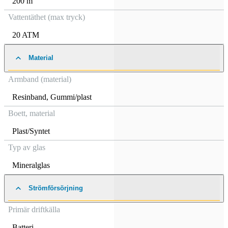
200 m
Vattentäthet (max tryck)
20 ATM
Material
Armband (material)
Resinband
,
Gummi/plast
Boett, material
Plast/Syntet
Typ av glas
Mineralglas
Strömförsörjning
Primär driftkälla
Batteri