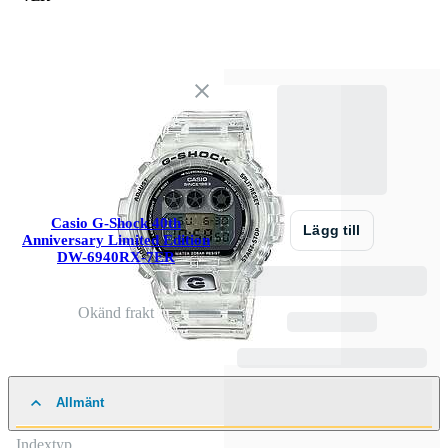
Casio G-Shock 40th
Lägg till
Anniversary Limited Edition
DW-6940RX-7ER
Okänd frakt
Allmänt
Indextyp