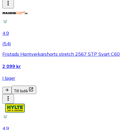
4.9
(
54
)
Fristads Hantverkarshorts stretch 2567 STP Svart C60
2 099 kr
I lager
Till butik
4.9