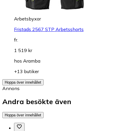
Arbetsbyxor
Fristads 2567 STP Arbetsshorts
fr.
1 519 kr
hos
Aramba
+13 butiker
Hoppa över innehållet
Annons
Andra besökte även
Hoppa över innehållet