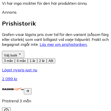
Vi har inga insikter för den här produkten ännu.
Annons
Prishistorik
Grafen visar lägsta pris över tid för den variant (såsom färg
eller storlek) som varit billigast vid varje tidpunkt. Frakt och
begagnat ingår inte.
Läs mer om prishistoriken.
Välj butik
3 mån
6 mån
1 år
2 år
Allt
Lägst nypris just nu
2 099 kr
Pristrend
3
mån