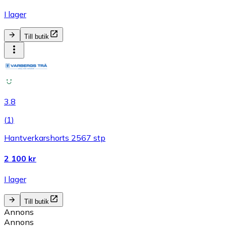
I lager
Till butik
3.8
(
1
)
Hantverkarshorts 2567 stp
2 100 kr
I lager
Till butik
Annons
Annons