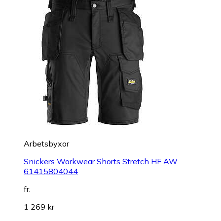
Arbetsbyxor
Snickers Workwear Shorts Stretch HF AW
61415804044
fr.
1 269 kr