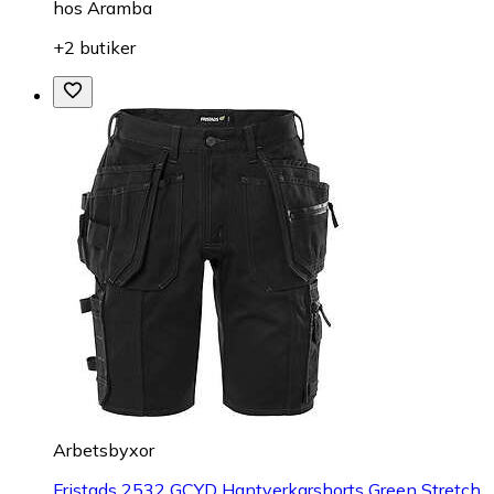
hos
Aramba
+2 butiker
Arbetsbyxor
Fristads 2532 GCYD Hantverkarshorts Green Stretch