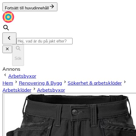
Fortsätt till huvudinnehåll
Sök
Annons
Arbetsbyxor
Hem
Renovering & Bygg
Säkerhet & arbetskläder
Arbetskläder
Arbetsbyxor