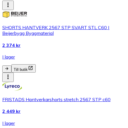
SHORTS HANTVERK 2567 STP SVART STL C60 |
Beijerbygg Byggmaterial
2 374 kr
I lager
Till butik
FRISTADS Hantverkarshorts stretch 2567 STP c60
2 449 kr
I lager