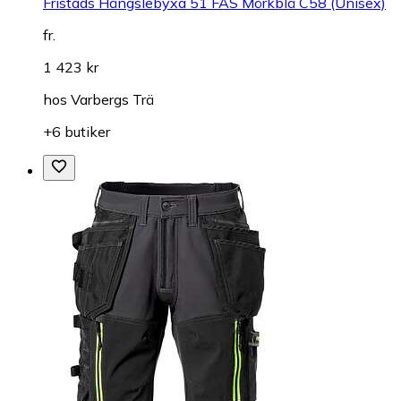
Fristads Hängslebyxa 51 FAS Mörkblå C58 (Unisex)
fr.
1 423 kr
hos
Varbergs Trä
+6 butiker