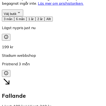
begagnat ingår inte.
Läs mer om prishistoriken.
Välj butik
3 mån
6 mån
1 år
2 år
Allt
Lägst nypris just nu
199 kr
Stadium webbshop
Pristrend
3
mån
Fallande