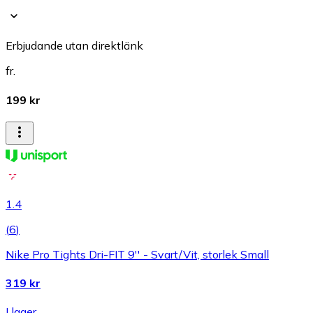
Erbjudande utan direktlänk
fr.
199 kr
1.4
(
6
)
Nike Pro Tights Dri-FIT 9'' - Svart/Vit, storlek Small
319 kr
I lager