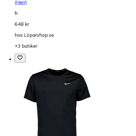
(Herr)
fr.
648 kr
hos
Löparshop.se
+3 butiker