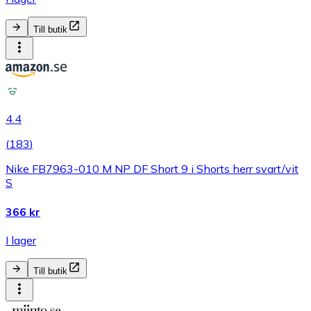
Till butik
4.4
(
183
)
Nike FB7963-010 M NP DF Short 9 i Shorts herr svart/vit
S
366 kr
I lager
Till butik