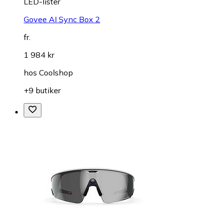
LED-lister
Govee AI Sync Box 2
fr.
1 984 kr
hos
Coolshop
+9 butiker