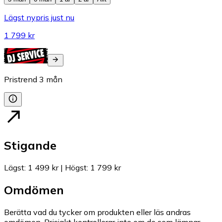
Lägst nypris just nu
1 799 kr
Pristrend
3
mån
Stigande
Lägst
:
1 499 kr
|
Högst
:
1 799 kr
Omdömen
Berätta vad du tycker om produkten eller läs andras