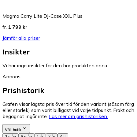
Magma Carry Lite DJ-Case XXL Plus
fr.
1 799 kr
Jämför alla priser
Insikter
Vi har inga insikter för den här produkten ännu.
Annons
Prishistorik
Grafen visar lägsta pris över tid för den variant (såsom färg
eller storlek) som varit billigast vid varje tidpunkt. Frakt och
begagnat ingår inte.
Läs mer om prishistoriken.
Välj butik
3 mån
6 mån
1 år
2 år
Allt