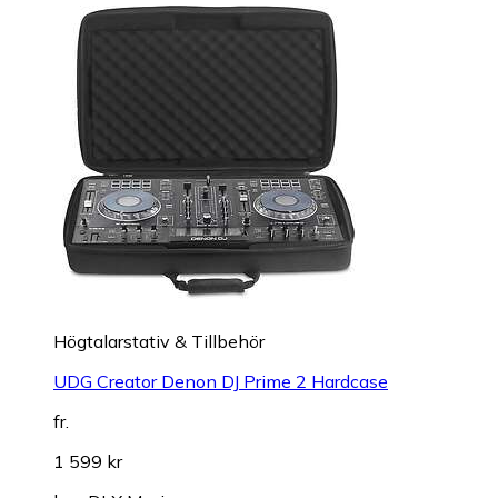
Högtalarstativ & Tillbehör
UDG Creator Denon DJ Prime 2 Hardcase
fr.
1 599 kr