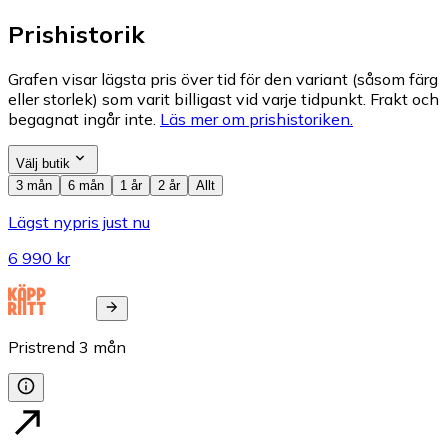
Prishistorik
Grafen visar lägsta pris över tid för den variant (såsom färg
eller storlek) som varit billigast vid varje tidpunkt. Frakt och
begagnat ingår inte.
Läs mer om prishistoriken.
Välj butik
3 mån
6 mån
1 år
2 år
Allt
Lägst nypris just nu
6 990 kr
Pristrend
3
mån