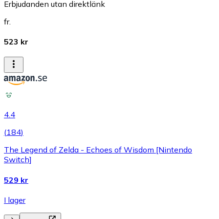
Erbjudanden utan direktlänk
fr.
523 kr
4.4
(
184
)
The Legend of Zelda - Echoes of Wisdom [Nintendo
Switch]
529 kr
I lager