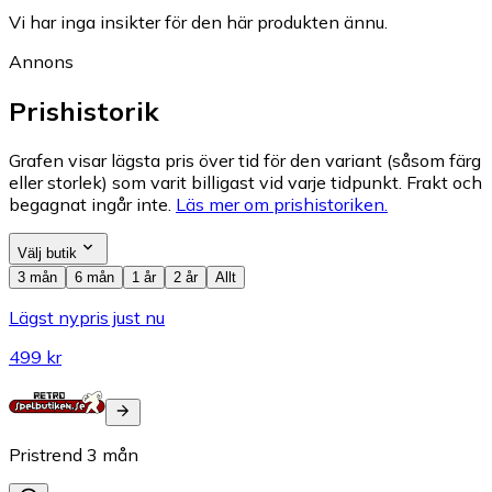
Vi har inga insikter för den här produkten ännu.
Annons
Prishistorik
Grafen visar lägsta pris över tid för den variant (såsom färg
eller storlek) som varit billigast vid varje tidpunkt. Frakt och
begagnat ingår inte.
Läs mer om prishistoriken.
Välj butik
3 mån
6 mån
1 år
2 år
Allt
Lägst nypris just nu
499 kr
Pristrend
3
mån