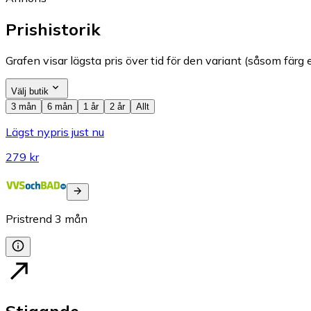
Prishistorik
Grafen visar lägsta pris över tid för den variant (såsom färg e
Välj butik
3 mån
6 mån
1 år
2 år
Allt
Lägst nypris just nu
279 kr
Pristrend
3
mån