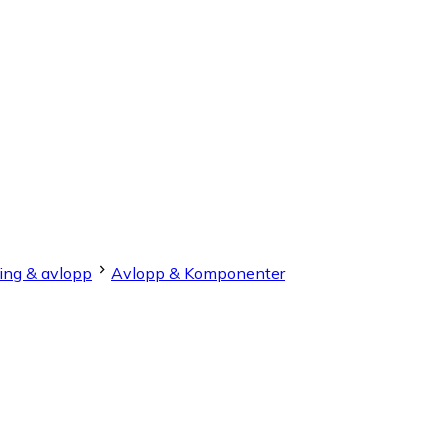
ing & avlopp
Avlopp & Komponenter