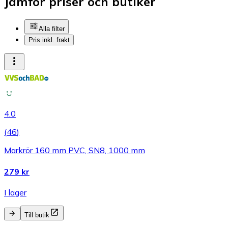
Jämför priser och butiker
Alla filter
Pris inkl. frakt
4.0
(
46
)
Markrör 160 mm PVC, SN8, 1000 mm
279 kr
I lager
Till butik