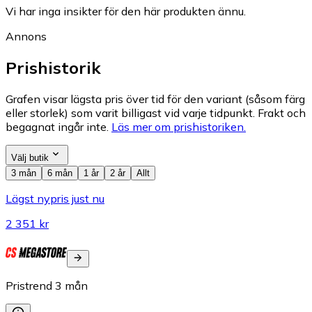
Vi har inga insikter för den här produkten ännu.
Annons
Prishistorik
Grafen visar lägsta pris över tid för den variant (såsom färg
eller storlek) som varit billigast vid varje tidpunkt. Frakt och
begagnat ingår inte.
Läs mer om prishistoriken.
Välj butik
3 mån
6 mån
1 år
2 år
Allt
Lägst nypris just nu
2 351 kr
Pristrend
3
mån