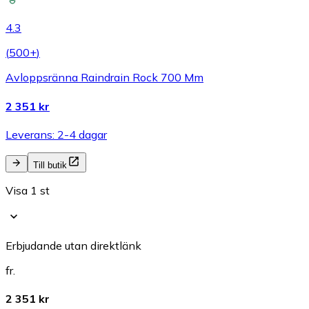
4.3
(
500+
)
Avloppsränna Raindrain Rock 700 Mm
2 351 kr
Leverans: 2-4 dagar
Till butik
Visa 1 st
Erbjudande utan direktlänk
fr.
2 351 kr