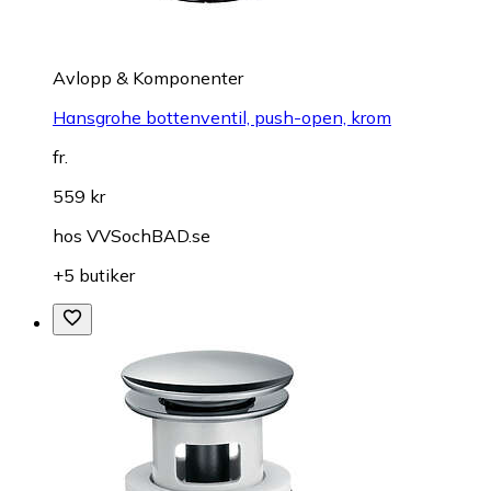
Avlopp & Komponenter
Hansgrohe bottenventil, push-open, krom
fr.
559 kr
hos
VVSochBAD.se
+5 butiker