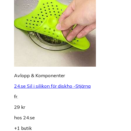
Avlopp & Komponenter
24.se Sil i silikon för diskho -Stjärna
fr.
29 kr
hos
24.se
+1 butik