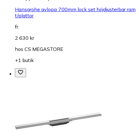
Hansgrohe avlopp 700mm lock set höjdjusterbar ram
t/plattor
fr.
2 630 kr
hos
CS MEGASTORE
+1 butik