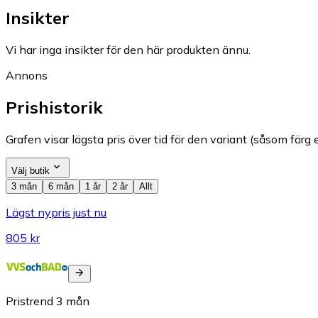
Insikter
Vi har inga insikter för den här produkten ännu.
Annons
Prishistorik
Grafen visar lägsta pris över tid för den variant (såsom färg e
Välj butik
3 mån
6 mån
1 år
2 år
Allt
Lägst nypris just nu
805 kr
Pristrend
3
mån