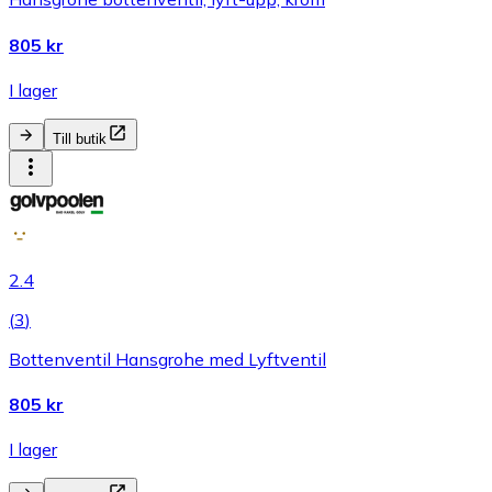
805 kr
I lager
Till butik
2.4
(
3
)
Bottenventil Hansgrohe med Lyftventil
805 kr
I lager