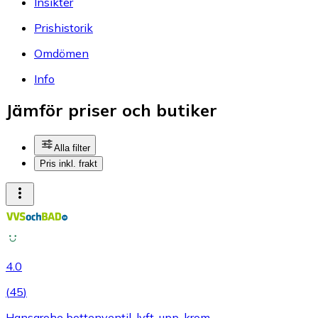
Insikter
Prishistorik
Omdömen
Info
Jämför priser och butiker
Alla filter
Pris inkl. frakt
4.0
(
45
)
Hansgrohe bottenventil, lyft-upp, krom