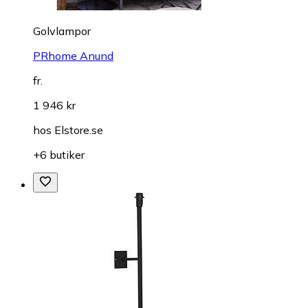
Golvlampor
PRhome Anund
fr.
1 946 kr
hos
Elstore.se
+6 butiker