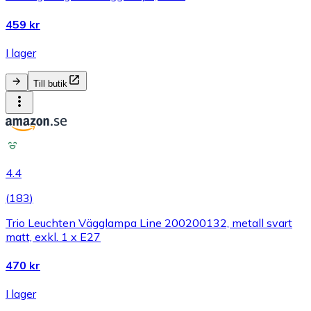
459 kr
I lager
Till butik
4.4
(
183
)
Trio Leuchten Vägglampa Line 200200132, metall svart
matt, exkl. 1 x E27
470 kr
I lager