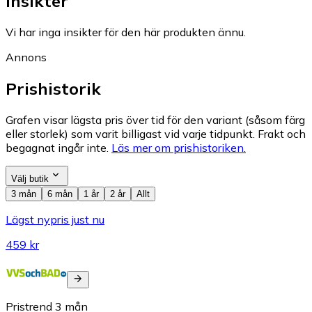
Insikter
Vi har inga insikter för den här produkten ännu.
Annons
Prishistorik
Grafen visar lägsta pris över tid för den variant (såsom färg
eller storlek) som varit billigast vid varje tidpunkt. Frakt och
begagnat ingår inte.
Läs mer om prishistoriken.
Välj butik
3 mån
6 mån
1 år
2 år
Allt
Lägst nypris just nu
459 kr
Pristrend
3
mån