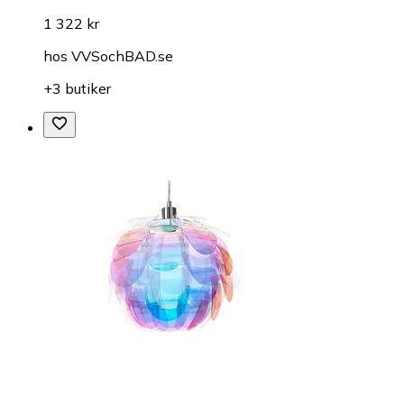
1 322 kr
hos
VVSochBAD.se
+3 butiker