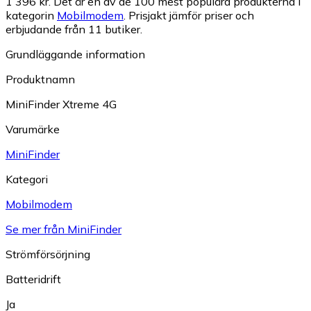
1 396 kr.
Det är en av de 100 mest populära produkterna i
kategorin
Mobilmodem
.
Prisjakt jämför priser och
erbjudande från 11 butiker.
Grundläggande information
Produktnamn
MiniFinder Xtreme 4G
Varumärke
MiniFinder
Kategori
Mobilmodem
Se mer från MiniFinder
Strömförsörjning
Batteridrift
Ja