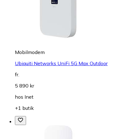
Mobilmodem
Ubiquiti Networks UniFi 5G Max Outdoor
fr.
5 890 kr
hos
Inet
+1 butik