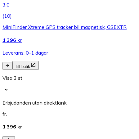
3.0
(
10
)
MiniFinder Xtreme GPS tracker bil magnetisk, GSEXTR
1 396 kr
Leverans: 0-1 dagar
Till butik
Visa 3 st
Erbjudanden utan direktlänk
fr.
1 396 kr