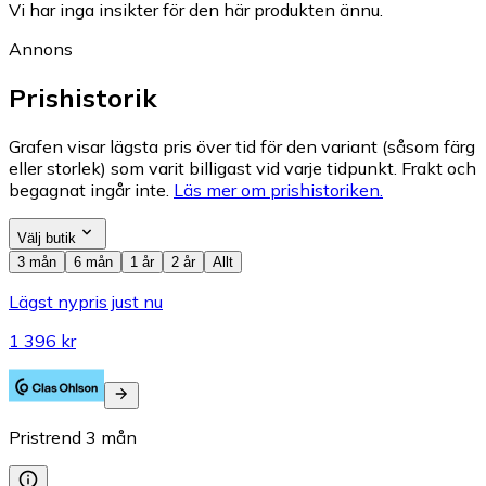
Vi har inga insikter för den här produkten ännu.
Annons
Prishistorik
Grafen visar lägsta pris över tid för den variant (såsom färg
eller storlek) som varit billigast vid varje tidpunkt. Frakt och
begagnat ingår inte.
Läs mer om prishistoriken.
Välj butik
3 mån
6 mån
1 år
2 år
Allt
Lägst nypris just nu
1 396 kr
Pristrend
3
mån