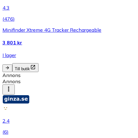
4.3
(
476
)
Minifinder Xtreme 4G Tracker Rechargeable
3 801 kr
I lager
Till butik
Annons
Annons
2.4
(
6
)