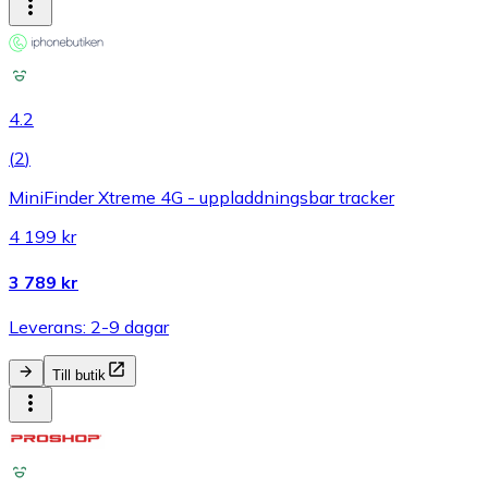
4.2
(
2
)
MiniFinder Xtreme 4G - uppladdningsbar tracker
4 199 kr
3 789 kr
Leverans: 2-9 dagar
Till butik