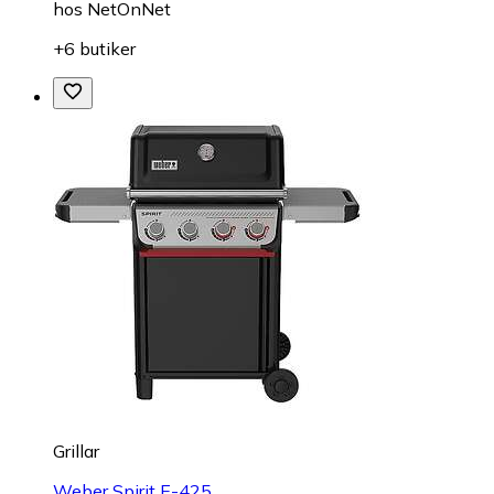
hos
NetOnNet
+6 butiker
Grillar
Weber Spirit E-425