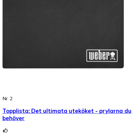
Nr. 2
Topplista
:
Det ultimata uteköket - prylarna du
behöver