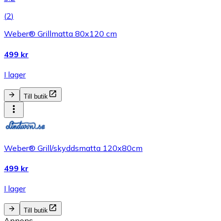
(
2
)
Weber® Grillmatta 80x120 cm
499 kr
I lager
Till butik
Weber® Grill/skyddsmatta 120x80cm
499 kr
I lager
Till butik
Annons