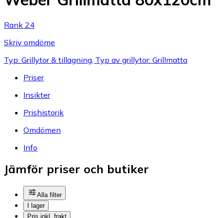
Rank 24
Skriv omdöme
Typ: Grillytor & tillagning, Typ av grillytor: Grillmatta
Priser
Insikter
Prishistorik
Omdömen
Info
Jämför priser och butiker
Alla filter
I lager
Pris inkl. frakt