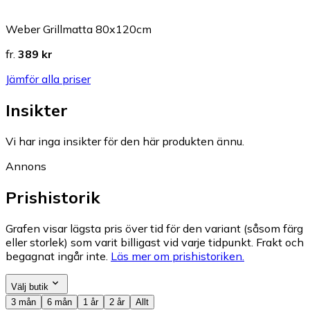
Weber Grillmatta 80x120cm
fr.
389 kr
Jämför alla priser
Insikter
Vi har inga insikter för den här produkten ännu.
Annons
Prishistorik
Grafen visar lägsta pris över tid för den variant (såsom färg
eller storlek) som varit billigast vid varje tidpunkt. Frakt och
begagnat ingår inte.
Läs mer om prishistoriken.
Välj butik
3 mån
6 mån
1 år
2 år
Allt