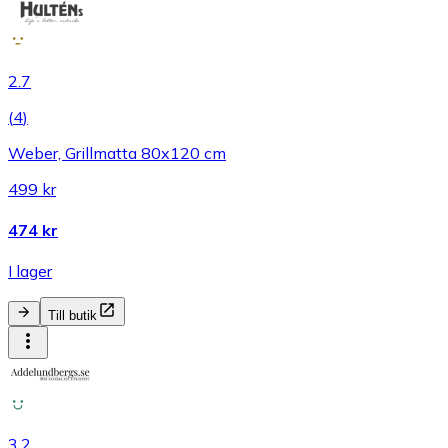
2.7
(
4
)
Weber, Grillmatta 80x120 cm
499 kr
474 kr
I lager
Till butik
3.2