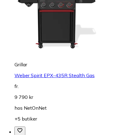
Grillar
Weber Spirit EPX-435R Stealth Gas
fr.
9 790 kr
hos
NetOnNet
+5 butiker