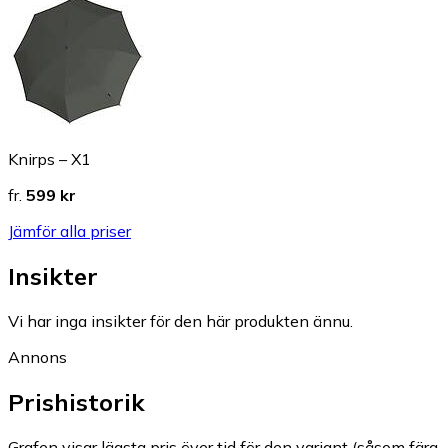
Knirps – X1
fr.
599 kr
Jämför alla priser
Insikter
Vi har inga insikter för den här produkten ännu.
Annons
Prishistorik
Grafen visar lägsta pris över tid för den variant (såsom färg