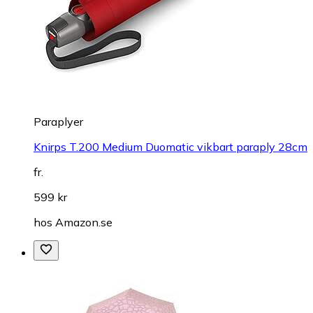
Paraplyer
Knirps T.200 Medium Duomatic vikbart paraply 28cm
fr.
599 kr
hos
Amazon.se