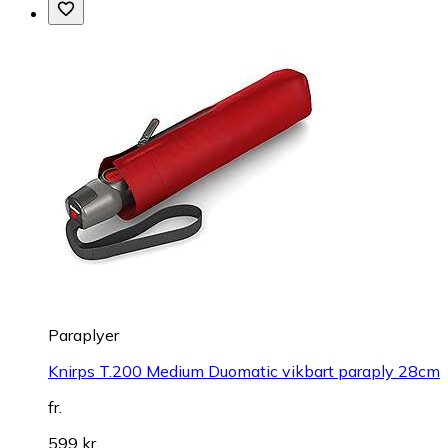
Paraplyer
Knirps T.200 Medium Duomatic vikbart paraply 28cm
fr.
599 kr