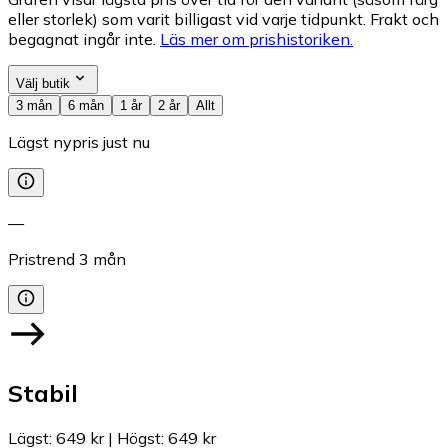
eller storlek) som varit billigast vid varje tidpunkt. Frakt och
begagnat ingår inte.
Läs mer om prishistoriken.
Välj butik
3 mån
6 mån
1 år
2 år
Allt
Lägst nypris just nu
—
Pristrend
3
mån
Stabil
Lägst
:
649 kr
|
Högst
:
649 kr