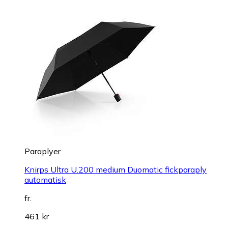
Paraplyer
Knirps Ultra U.200 medium Duomatic fickparaply
automatisk
fr.
461 kr