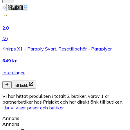
2.8
(
2
)
Knirps X1 - Paraply Svart, Resetillbehör - Paraplyer
649 kr
Inte i lager
Till butik
Vi har hittat produkten i totalt 2 butiker, varav 1 är
partnerbutiker hos Prisjakt och har direktlänk till butiken.
Hur vi visar priser och butiker.
Annons
Annons