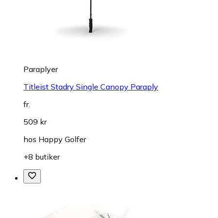
Paraplyer
Titleist Stadry Single Canopy Paraply
fr.
509 kr
hos
Happy Golfer
+8 butiker