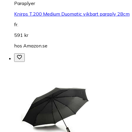
Paraplyer
Knirps T.200 Medium Duomatic vikbart paraply 28cm
fr.
591 kr
hos
Amazon.se