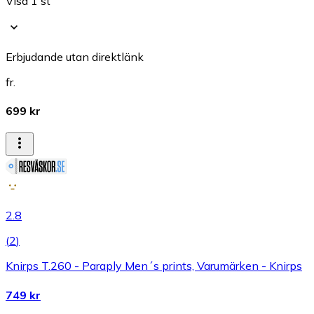
Visa 1 st
Erbjudande utan direktlänk
fr.
699 kr
2.8
(
2
)
Knirps T.260 - Paraply Men´s prints, Varumärken - Knirps
749 kr