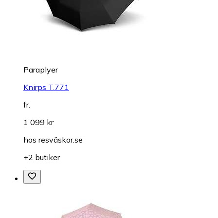
Paraplyer
Knirps T.771
fr.
1 099 kr
hos
resväskor.se
+2 butiker