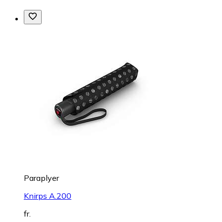
Paraplyer
Knirps A.200
fr.