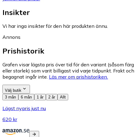
Insikter
Vi har inga insikter för den här produkten ännu.
Annons
Prishistorik
Grafen visar lägsta pris över tid för den variant (såsom färg
eller storlek) som varit billigast vid varje tidpunkt. Frakt och
begagnat ingår inte.
Läs mer om prishistoriken.
Välj butik
3 mån
6 mån
1 år
2 år
Allt
Lägst nypris just nu
620 kr