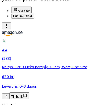
Alla filter
Pris inkl. frakt
4.4
(
183
)
Knirps T.260 Ficka paraply 33 cm, svart, One Size
620 kr
Leverans: 0-6 dagar
Till butik