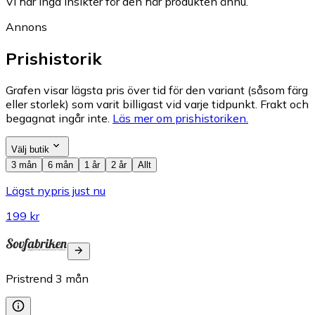
Vi har inga insikter för den här produkten ännu.
Annons
Prishistorik
Grafen visar lägsta pris över tid för den variant (såsom färg
eller storlek) som varit billigast vid varje tidpunkt. Frakt och
begagnat ingår inte.
Läs mer om prishistoriken.
Välj butik
3 mån
6 mån
1 år
2 år
Allt
Lägst nypris just nu
199 kr
Pristrend
3
mån