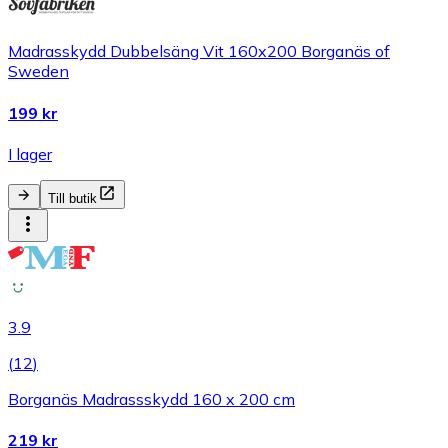
Madrasskydd Dubbelsäng Vit 160x200 Borganäs of
Sweden
199 kr
I lager
Till butik
3.9
(
12
)
Borganäs Madrassskydd 160 x 200 cm
219 kr