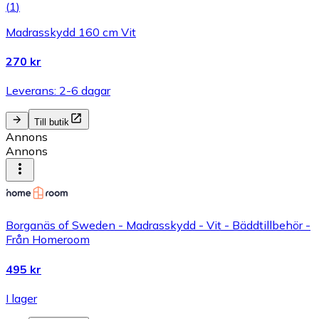
(
1
)
Madrasskydd 160 cm Vit
270 kr
Leverans: 2-6 dagar
Till butik
Annons
Annons
Borganäs of Sweden - Madrasskydd - Vit - Bäddtillbehör -
Från Homeroom
495 kr
I lager