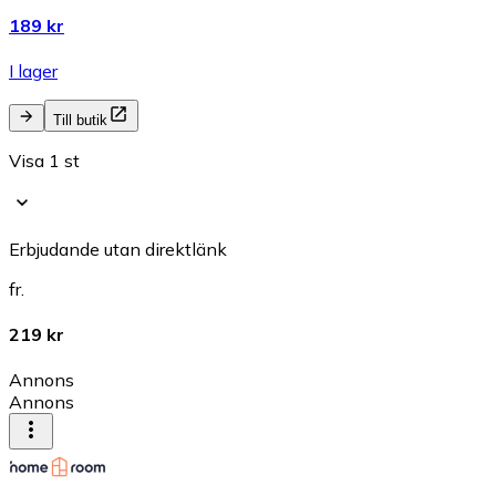
189 kr
I lager
Till butik
Visa 1 st
Erbjudande utan direktlänk
fr.
219 kr
Annons
Annons