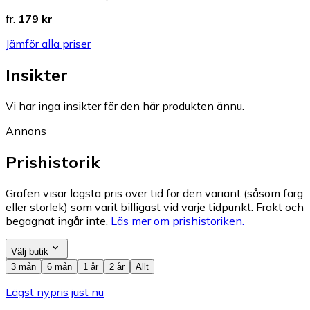
fr.
179 kr
Jämför alla priser
Insikter
Vi har inga insikter för den här produkten ännu.
Annons
Prishistorik
Grafen visar lägsta pris över tid för den variant (såsom färg
eller storlek) som varit billigast vid varje tidpunkt. Frakt och
begagnat ingår inte.
Läs mer om prishistoriken.
Välj butik
3 mån
6 mån
1 år
2 år
Allt
Lägst nypris just nu